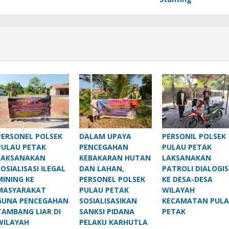
PERSONEL POLSEK
DALAM UPAYA
PERSONIL POLSEK
PULAU PETAK
PENCEGAHAN
PULAU PETAK
LAKSANAKAN
KEBAKARAN HUTAN
LAKSANAKAN
SOSIALISASI ILEGAL
DAN LAHAN,
PATROLI DIALOGIS
MINING KE
PERSONEL POLSEK
KE DESA-DESA
MASYARAKAT
PULAU PETAK
WILAYAH
GUNA PENCEGAHAN
SOSIALISASIKAN
KECAMATAN PUL
TAMBANG LIAR DI
SANKSI PIDANA
PETAK
WILAYAH
PELAKU KARHUTLA