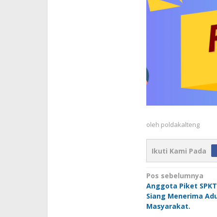
oleh
poldakalteng
Ikuti Kami Pada
Navigasi
Pos sebelumnya
Anggota Piket SPKT
pos
Siang Menerima Adu
Masyarakat.