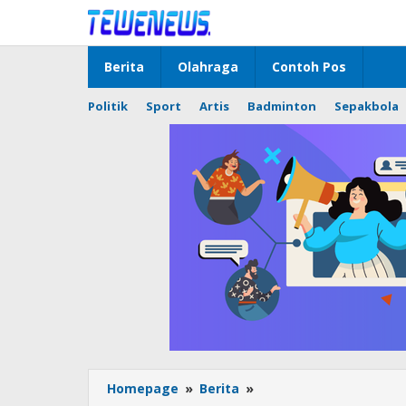
Lewati
ke
konten
Berita
Olahraga
Contoh Pos
Politik
Sport
Artis
Badminton
Sepakbola
Piket
Homepage
»
Berita
»