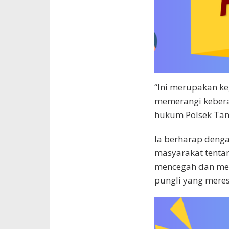
“Ini merupakan ke
memerangi kebera
hukum Polsek Tana
Ia berharap dengan
masyarakat tentan
mencegah dan men
pungli yang meres