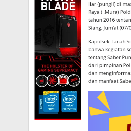
liar (pungli) di 
Raya ( .Mura) Pol
tahun 2016 tentang
Siang, Jum’at (07/
Kapolsek Tanah S
bahwa kegiatan so
tentang Saber Pun
dari pimpinan Pol
dan menginformas
dan manfaat Saber