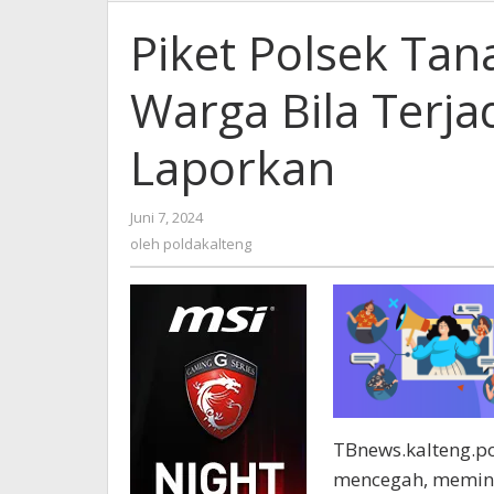
Polsek
Tanah
Piket Polsek Tan
siang
Mengajak
Warga Bila Terja
Warga
Bila
Terjadi
Laporkan
Pungli
Segera
Laporkan
oleh
Juni 7, 2024
poldakalteng
oleh
poldakalteng
TBnews.kalteng.po
mencegah, memini