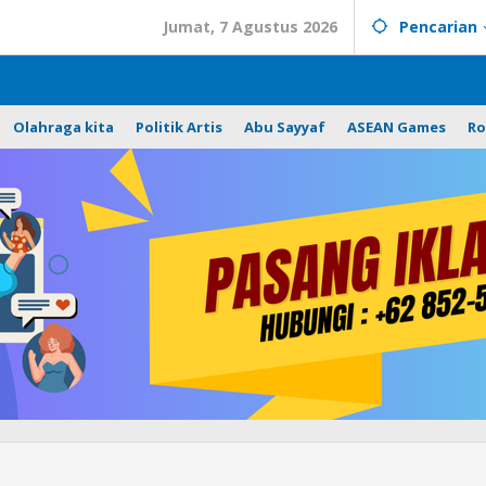
Jumat, 7 Agustus 2026
Pencarian
Olahraga kita
Politik Artis
Abu Sayyaf
ASEAN Games
Ro