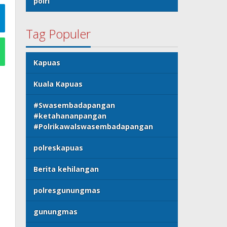
polri
Tag Populer
Kapuas
Kuala Kapuas
#Swasembadapangan
#ketahananpangan
#Polrikawalswasembadapangan
polreskapuas
Berita kehilangan
polresgunungmas
gunungmas