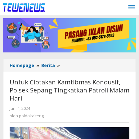
Lewati
ke
konten
Untuk
Homepage
»
Berita
»
Ciptakan
Kamtibmas
Untuk Ciptakan Kamtibmas Kondusif,
Kondusif,
Polsek Sepang Tingkatkan Patroli Malam
Polsek
Hari
Sepang
Tingkatkan
oleh
Juni 4, 2024
Patroli
poldakalteng
oleh
poldakalteng
Malam
Hari