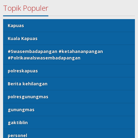
Topik Populer
Kapuas
Kuala Kapuas
#Swasembadapangan #ketahananpangan
#Polrikawalswasembadapangan
polreskapuas
Berita kehilangan
polresgunungmas
gunungmas
gaktiblin
personel