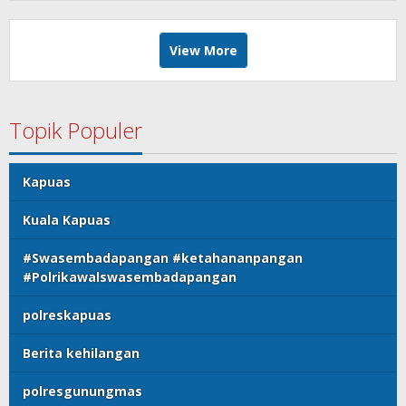
MASYARAKAT KECAMATAN PULAU PETAK
View More
Topik Populer
Kapuas
Kuala Kapuas
#Swasembadapangan #ketahananpangan
#Polrikawalswasembadapangan
polreskapuas
Berita kehilangan
polresgunungmas