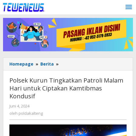
Lewati
ke
konten
Polsek
Homepage
»
Berita
»
Kurun
Tingkatkan
Polsek Kurun Tingkatkan Patroli Malam
Patroli
Hari untuk Ciptakan Kamtibmas
Malam
Kondusif
Hari
untuk
oleh
Juni 4, 2024
Ciptakan
poldakalteng
oleh
poldakalteng
Kamtibmas
Kondusif