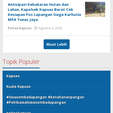
Antisipasi Kebakaran Hutan dan
Lahan, Kapolsek Kapuas Barat Cek
Kesiapan Pos Lapangan Siaga Karhutla
MPA Tunas Jaya
oleh
Polres Kapuas
Agustus 6, 2026
poldakalteng
Muat Lebih
Topik Populer
Kapuas
Kuala Kapuas
#Swasembadapangan #ketahananpangan
#Polrikawalswasembadapangan
polreskapuas