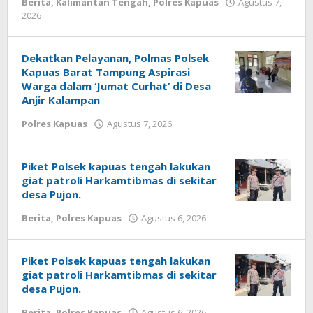
Berita
,
Kalimantan Tengah
,
Polres Kapuas
Agustus 7,
oleh
2026
poldakalteng
Dekatkan Pelayanan, Polmas Polsek
Kapuas Barat Tampung Aspirasi
Warga dalam ‘Jumat Curhat’ di Desa
Anjir Kalampan
oleh
Polres Kapuas
Agustus 7, 2026
poldakalteng
Piket Polsek kapuas tengah lakukan
giat patroli Harkamtibmas di sekitar
desa Pujon.
oleh
Berita
,
Polres Kapuas
Agustus 6, 2026
poldakalteng
Piket Polsek kapuas tengah lakukan
giat patroli Harkamtibmas di sekitar
desa Pujon.
oleh
Berita
,
Polres Kapuas
Agustus 6, 2026