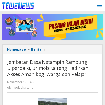
Lewati
ke
konten
Jembatan
Homepage
»
Berita
»
Desa
Netampin
Jembatan Desa Netampin Rampung
Rampung
Diperbaiki, Brimob Kalteng Hadirkan
Diperbaiki,
Akses Aman bagi Warga dan Pelajar
Brimob
Kalteng
oleh
Desember 15, 2025
Hadirkan
poldakalteng
oleh
poldakalteng
Akses
Aman
bagi
Warga