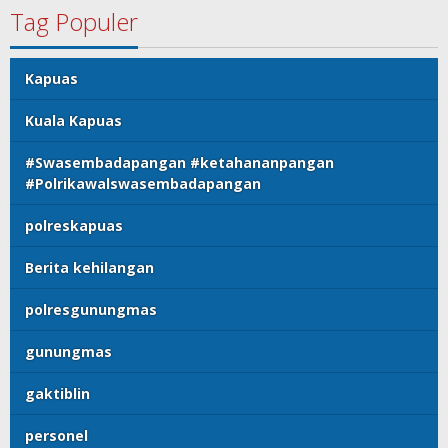
Tag Populer
Kapuas
Kuala Kapuas
#Swasembadapangan #ketahananpangan
#Polrikawalswasembadapangan
polreskapuas
Berita kehilangan
polresgunungmas
gunungmas
gaktiblin
personel