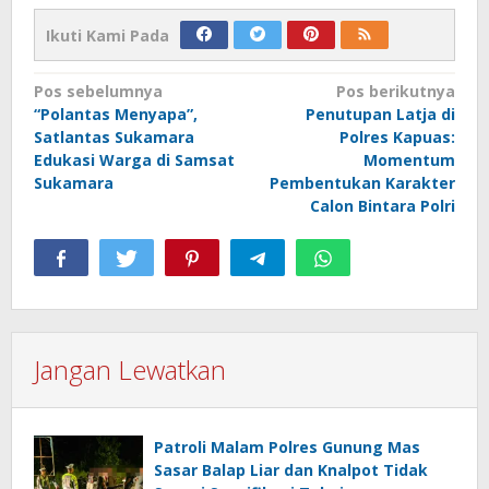
Ikuti Kami Pada
Navigasi
Pos sebelumnya
Pos berikutnya
“Polantas Menyapa”,
Penutupan Latja di
pos
Satlantas Sukamara
Polres Kapuas:
Edukasi Warga di Samsat
Momentum
Sukamara
Pembentukan Karakter
Calon Bintara Polri
Jangan Lewatkan
Patroli Malam Polres Gunung Mas
Sasar Balap Liar dan Knalpot Tidak