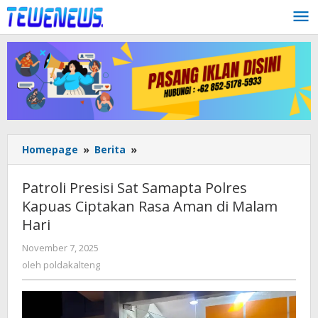
Lewati
ke
konten
Patroli
Homepage
»
Berita
»
Presisi
Sat
Patroli Presisi Sat Samapta Polres
Samapta
Kapuas Ciptakan Rasa Aman di Malam
Polres
Hari
Kapuas
Ciptakan
oleh
November 7, 2025
Rasa
poldakalteng
oleh
poldakalteng
Aman
di
Malam
Hari