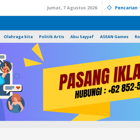
Jumat, 7 Agustus 2026
Pencarian
Olahraga kita
Politik Artis
Abu Sayyaf
ASEAN Games
Ro
Personel