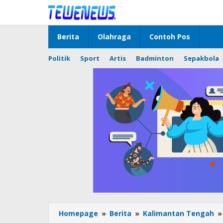
Lewati
ke
konten
Berita
Olahraga
Contoh Pos
Politik
Sport
Artis
Badminton
Sepakbola
Homepage
»
Berita
»
Kalimantan Tengah
»