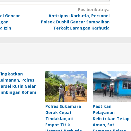
Pos berikutnya
el Gencar
Antisipasi Karhutla, Personel
ngan
Polsek Dushil Gencar Sampaikan
 Izin
Terkait Larangan Karhutla
Tingkatkan
Keimanan, Polres
Barsel Rutin Gelar
Bimbingan Rohani
Polres Sukamara
Pastikan
Gerak Cepat
Pelayanan
Tindaklanjuti
Kelistrikan Tetap
Empat Titik
Aman, Sat
Hotspot Karhutla
Samapta Polres