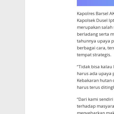
Kapolres Barsel A
Kapolsek Dusel Ip
merupakan salah 
berladang serta m
tahunnya upaya p
berbagai cara, t
tempat strategis.
“Tidak bisa kalau 
harus ada upaya 
Kebakaran hutan d
harus terus ditin
“Dari kami sendi
terhadap masyara
menyebarkan mak