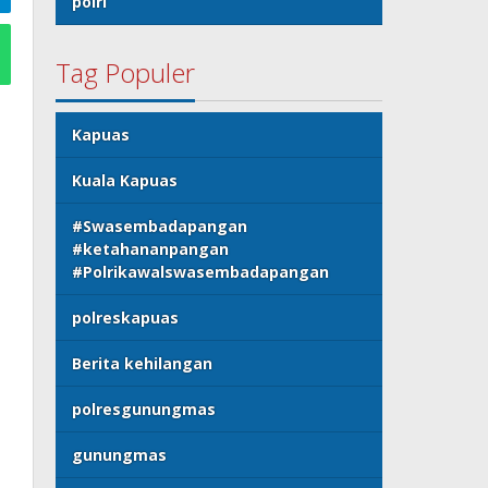
polri
Tag Populer
Kapuas
Kuala Kapuas
#Swasembadapangan
#ketahananpangan
#Polrikawalswasembadapangan
polreskapuas
Berita kehilangan
polresgunungmas
gunungmas