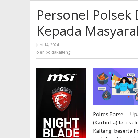
Personel Polsek
Kepada Masyarak
oleh
Juni 14, 2024
poldakalteng
oleh
poldakalteng
Polres Barsel – 
(Karhutla) terus di
Kalteng, beserta 