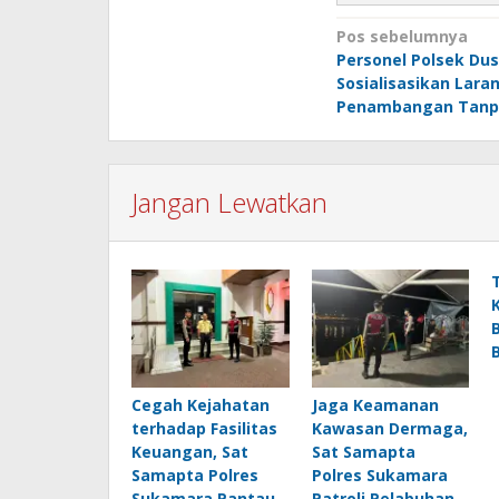
Navigasi
Pos sebelumnya
Personel Polsek Dus
pos
Sosialisasikan Lara
Penambangan Tanpa
Jangan Lewatkan
Cegah Kejahatan
Jaga Keamanan
terhadap Fasilitas
Kawasan Dermaga,
Keuangan, Sat
Sat Samapta
Samapta Polres
Polres Sukamara
Sukamara Pantau
Patroli Pelabuhan