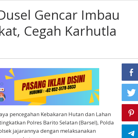
Polsek
Dusel
 Dusel Gencar Imbau
Gencar
Imbau
at, Cegah Karhutla
Kepada
Masyarakat,
Cegah
Karhutla
Upaya pencegahan Kebakaran Hutan dan Lahan
tingkatkan Polres Barito Selatan (Barsel), Polda
Polsek jajarannya dengan melaksanakan