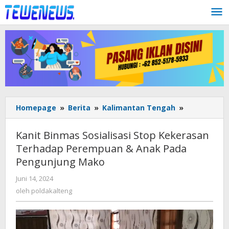
Lewati
ke
konten
Kanit
Homepage
»
Berita
»
Kalimantan Tengah
»
Binmas
Sosialisasi
Kanit Binmas Sosialisasi Stop Kekerasan
Stop
Terhadap Perempuan & Anak Pada
Kekerasan
Pengunjung Mako
Terhadap
Perempuan
oleh
Juni 14, 2024
&
poldakalteng
oleh
poldakalteng
Anak
Pada
Pengunjung
Mako