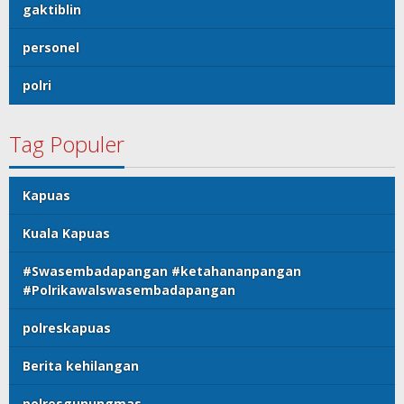
gaktiblin
personel
polri
Tag Populer
Kapuas
Kuala Kapuas
#Swasembadapangan #ketahananpangan
#Polrikawalswasembadapangan
polreskapuas
Berita kehilangan
polresgunungmas