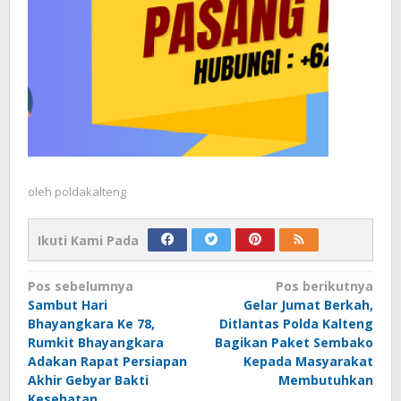
oleh
poldakalteng
Ikuti Kami Pada
Navigasi
Pos sebelumnya
Pos berikutnya
Sambut Hari
Gelar Jumat Berkah,
pos
Bhayangkara Ke 78,
Ditlantas Polda Kalteng
Rumkit Bhayangkara
Bagikan Paket Sembako
Adakan Rapat Persiapan
Kepada Masyarakat
Akhir Gebyar Bakti
Membutuhkan
Kesehatan