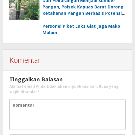
Dari Pekarangan Menjadi Sumber
Pangan, Polsek Kapuas Barat Dorong
Ketahanan Pangan Berbasis Potensi
Lokal
Personel Piket Laks Giat Jaga Mako
Malam
Komentar
Tinggalkan Balasan
Alamat email Anda tidak akan dipublikasikan.
Ruas yang
wajib ditandai
*