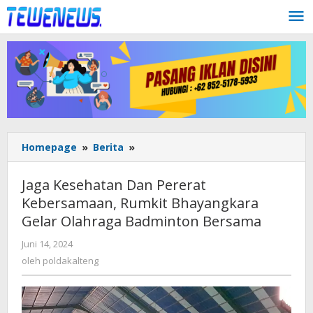
Lewati
ke
konten
Jaga
Homepage
»
Berita
»
Kesehatan
Dan
Jaga Kesehatan Dan Pererat
Pererat
Kebersamaan, Rumkit Bhayangkara
Kebersamaan,
Gelar Olahraga Badminton Bersama
Rumkit
Bhayangkara
oleh
Juni 14, 2024
Gelar
poldakalteng
oleh
poldakalteng
Olahraga
Badminton
Bersama