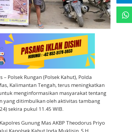
 – Polsek Rungan (Polsek Kahut), Polda
Mas, Kalimantan Tengah, terus meningkatkan
 untuk menginformasikan masyarakat tentang
 yang ditimbulkan oleh aktivitas tambang
/24) sekira pukul 11.45 WIB.
i Kapolres Gunung Mas AKBP Theodorus Priyo
lalui Kapolsek Kahut Ipda Muklisin, S.H.