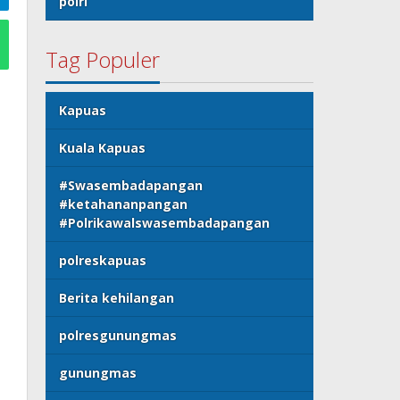
polri
Tag Populer
Kapuas
Kuala Kapuas
#Swasembadapangan
#ketahananpangan
#Polrikawalswasembadapangan
polreskapuas
Berita kehilangan
polresgunungmas
gunungmas