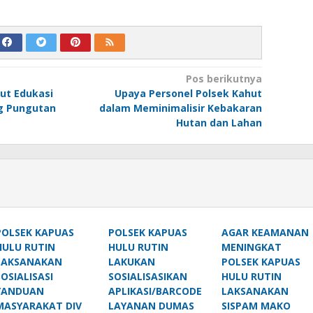
Pos berikutnya
ut Edukasi
Upaya Personel Polsek Kahut
g Pungutan
dalam Meminimalisir Kebakaran
Hutan dan Lahan
POLSEK KAPUAS
POLSEK KAPUAS
AGAR KEAMANAN
HULU RUTIN
HULU RUTIN
MENINGKAT
LAKSANAKAN
LAKUKAN
POLSEK KAPUAS
SOSIALISASI
SOSIALISASIKAN
HULU RUTIN
YANDUAN
APLIKASI/BARCODE
LAKSANAKAN
MASYARAKAT DIV
LAYANAN DUMAS
SISPAM MAKO