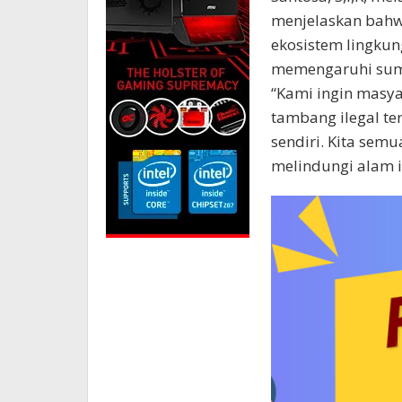
menjelaskan bahwa
ekosistem lingkun
memengaruhi sumb
“Kami ingin masya
tambang ilegal t
sendiri. Kita sem
melindungi alam in