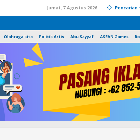
Jumat, 7 Agustus 2026
Pencarian
Olahraga kita
Politik Artis
Abu Sayyaf
ASEAN Games
Ro