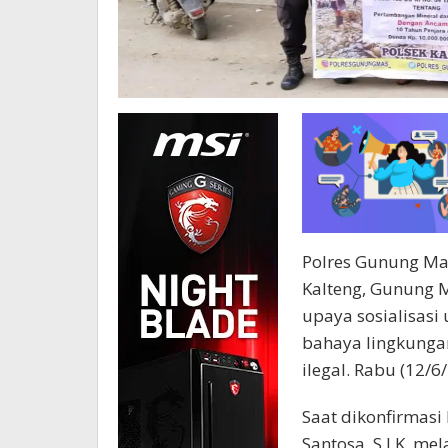
Polres Gunung Mas
Kalteng, Gunung 
upaya sosialisasi
bahaya lingkungan
ilegal. Rabu (12/6
Saat dikonfirmas
Santosa, S,I,K, me