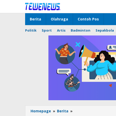
Lewati
ke
konten
Berita
Olahraga
Contoh Pos
Politik
Sport
Artis
Badminton
Sepakbola
Polsek
Homepage
»
Berita
»