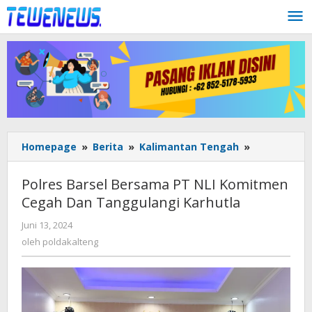
Lewati
ke
konten
Polres
Homepage
»
Berita
»
Kalimantan Tengah
»
Barsel
Bersama
Polres Barsel Bersama PT NLI Komitmen
PT
Cegah Dan Tanggulangi Karhutla
NLI
Komitmen
oleh
Juni 13, 2024
Cegah
poldakalteng
oleh
poldakalteng
Dan
Tanggulang
Karhutla