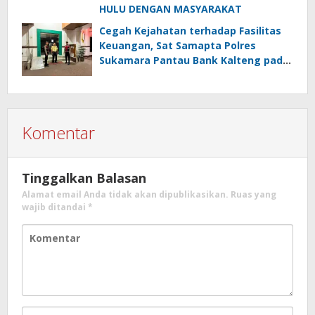
HULU DENGAN MASYARAKAT
Cegah Kejahatan terhadap Fasilitas
Keuangan, Sat Samapta Polres
Sukamara Pantau Bank Kalteng pada
Malam Hari
Komentar
Tinggalkan Balasan
Alamat email Anda tidak akan dipublikasikan.
Ruas yang
wajib ditandai
*