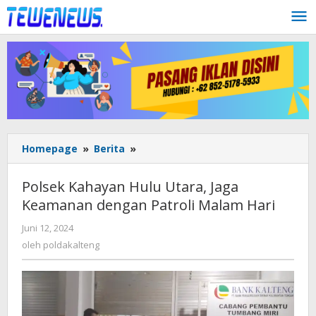
Lewati
ke
konten
Polsek
Homepage
»
Berita
»
Kahayan
Hulu
Polsek Kahayan Hulu Utara, Jaga
Utara,
Keamanan dengan Patroli Malam Hari
Jaga
Keamanan
oleh
Juni 12, 2024
dengan
poldakalteng
oleh
poldakalteng
Patroli
Malam
Hari