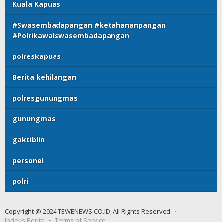
Kuala Kapuas
#Swasembadapangan #ketahananpangan
#Polrikawalswasembadapangan
polreskapuas
Berita kehilangan
polresgunungmas
gunungmas
gaktiblin
personel
polri
Copyright @ 2024 TEWENEWS.CO.ID, All Rights Reserved
Indeks Berita
Terms of Service