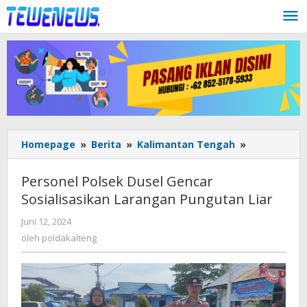
Lewati
ke
konten
Personel
Homepage
»
Berita
»
Kalimantan Tengah
»
Polsek
Dusel
Personel Polsek Dusel Gencar
Gencar
Sosialisasikan Larangan Pungutan Liar
Sosialisasi
Larangan
oleh
Juni 12, 2024
Pungutan
poldakalteng
oleh
poldakalteng
Liar