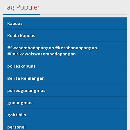
Tag Populer
Kapuas
Kuala Kapuas
#Swasembadapangan #ketahananpangan
#Polrikawalswasembadapangan
polreskapuas
Berita kehilangan
polresgunungmas
gunungmas
gaktiblin
personel