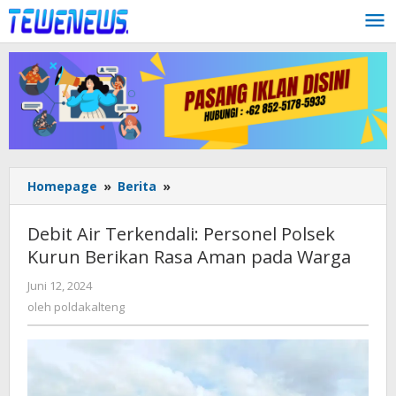
Lewati
ke
konten
Debit
Homepage
»
Berita
»
Air
Terkendali:
Debit Air Terkendali: Personel Polsek
Personel
Kurun Berikan Rasa Aman pada Warga
Polsek
Kurun
oleh
Juni 12, 2024
Berikan
poldakalteng
oleh
poldakalteng
Rasa
Aman
pada
Warga