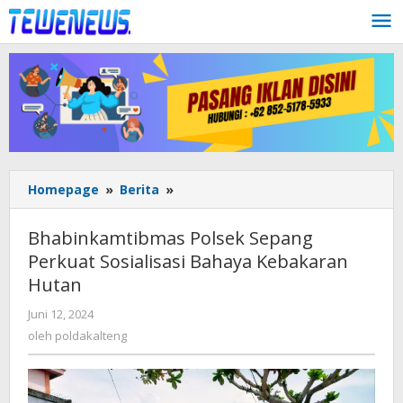
Lewati
ke
konten
Bhabinkamtibmas
Homepage
»
Berita
»
Polsek
Sepang
Bhabinkamtibmas Polsek Sepang
Perkuat
Perkuat Sosialisasi Bahaya Kebakaran
Sosialisasi
Hutan
Bahaya
Kebakaran
oleh
Juni 12, 2024
Hutan
poldakalteng
oleh
poldakalteng