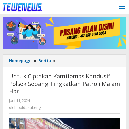
Lewati
ke
konten
Untuk
Homepage
»
Berita
»
Ciptakan
Kamtibmas
Untuk Ciptakan Kamtibmas Kondusif,
Kondusif,
Polsek Sepang Tingkatkan Patroli Malam
Polsek
Hari
Sepang
Tingkatkan
oleh
Juni 11, 2024
Patroli
poldakalteng
oleh
poldakalteng
Malam
Hari