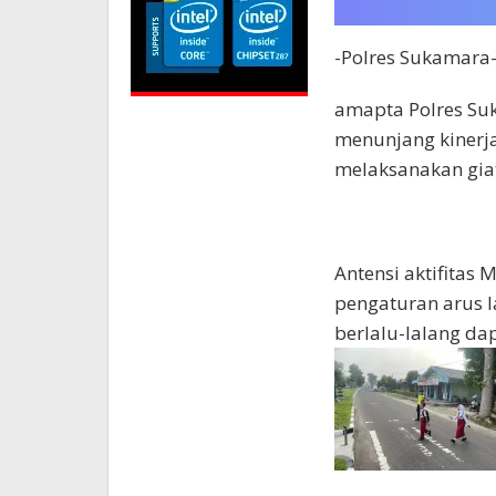
-Polres Sukamara-
amapta Polres S
menunjang kinerja
melaksanakan giat
Antensi aktifitas
pengaturan arus la
berlalu-lalang da