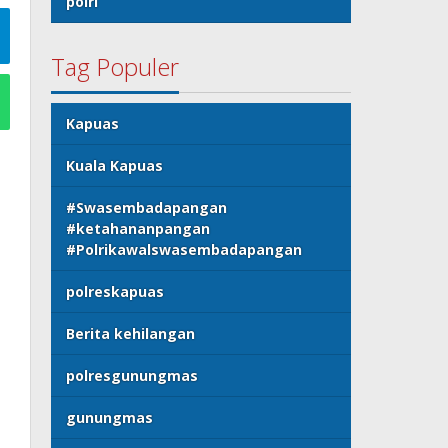
polri
Tag Populer
Kapuas
Kuala Kapuas
#Swasembadapangan
#ketahananpangan
#Polrikawalswasembadapangan
polreskapuas
Berita kehilangan
polresgunungmas
gunungmas