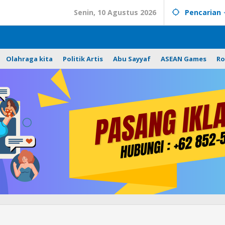
Senin, 10 Agustus 2026
Pencarian
Olahraga kita
Politik Artis
Abu Sayyaf
ASEAN Games
Ro