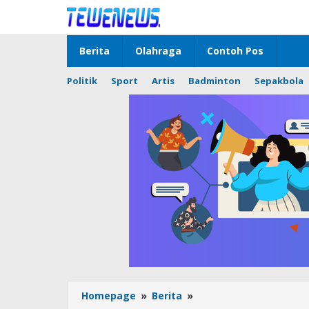
Lewati
ke
konten
Berita
Olahraga
Contoh Pos
Politik
Sport
Artis
Badminton
Sepakbola
Sat
Homepage
»
Berita
»