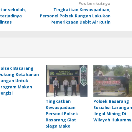
Pos berikutnya
itar sekolah,
Tingkatkan Kewaspadaan,
terjadinya
Personel Polsek Rungan Lakukan
lintas
Pemeriksaan Debit Air Rutin
Polsek Basarang
Dukung Ketahanan
Pangan Untuk
Program Makan
Bergizi
Tingkatkan
Polsek Basarang
Kewaspadaan
Sosialisi Larangan
Personil Polsek
Ilegal Mining Di
Basarang Giat
Wilayah Hukumny
Siaga Mako