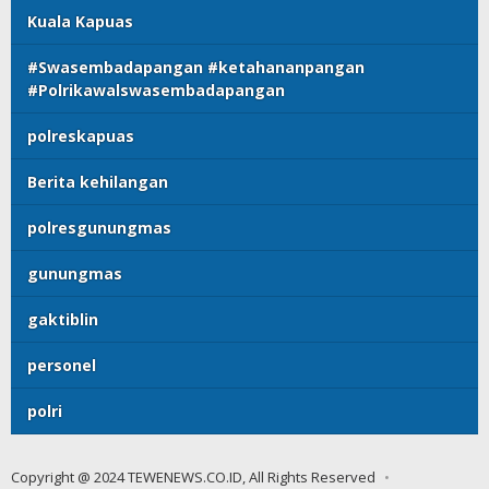
Kuala Kapuas
#Swasembadapangan #ketahananpangan
#Polrikawalswasembadapangan
polreskapuas
Berita kehilangan
polresgunungmas
gunungmas
gaktiblin
personel
polri
Copyright @ 2024 TEWENEWS.CO.ID, All Rights Reserved