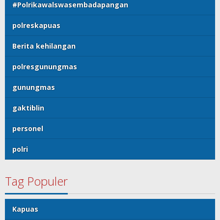
#Polrikawalswasembadapangan
polreskapuas
Berita kehilangan
polresgunungmas
gunungmas
gaktiblin
personel
polri
Tag Populer
Kapuas