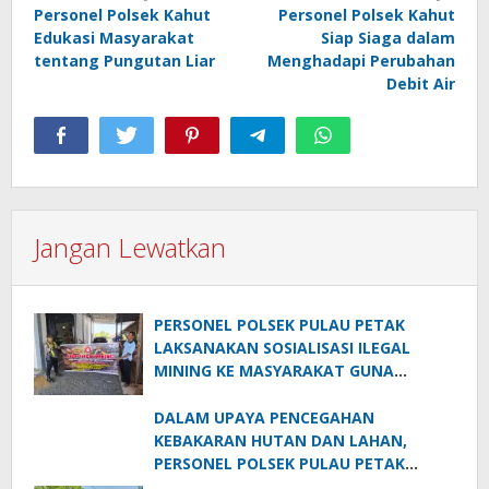
Personel Polsek Kahut
Personel Polsek Kahut
pos
Edukasi Masyarakat
Siap Siaga dalam
tentang Pungutan Liar
Menghadapi Perubahan
Debit Air
Jangan Lewatkan
PERSONEL POLSEK PULAU PETAK
LAKSANAKAN SOSIALISASI ILEGAL
MINING KE MASYARAKAT GUNA
PENCEGAHAN TAMBANG LIAR DI
WILAYAH KECAMATAN PULAU PETAK
DALAM UPAYA PENCEGAHAN
KEBAKARAN HUTAN DAN LAHAN,
PERSONEL POLSEK PULAU PETAK
SOSIALISASIKAN SANKSI PIDANA