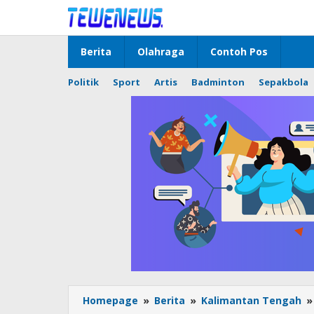
Lewati
ke
konten
Berita
Olahraga
Contoh Pos
Politik
Sport
Artis
Badminton
Sepakbola
Homepage
»
Berita
»
Kalimantan Tengah
»