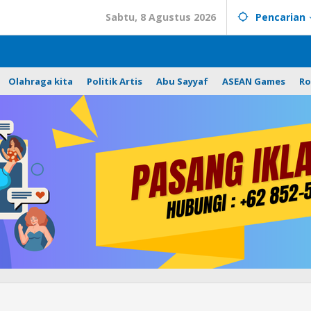
Sabtu, 8 Agustus 2026
Pencarian
Olahraga kita
Politik Artis
Abu Sayyaf
ASEAN Games
Ro
Personel