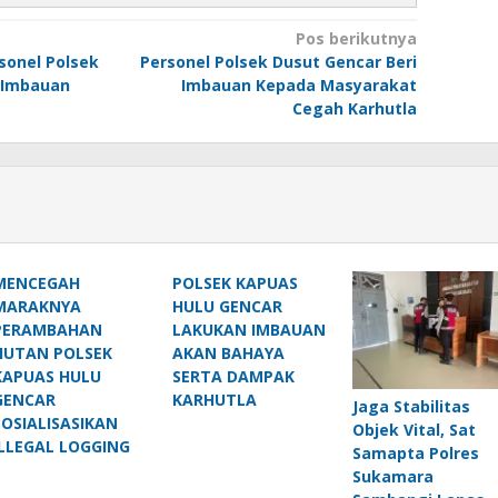
Pos berikutnya
sonel Polsek
Personel Polsek Dusut Gencar Beri
 Imbauan
Imbauan Kepada Masyarakat
Cegah Karhutla
MENCEGAH
POLSEK KAPUAS
MARAKNYA
HULU GENCAR
PERAMBAHAN
LAKUKAN IMBAUAN
HUTAN POLSEK
AKAN BAHAYA
KAPUAS HULU
SERTA DAMPAK
GENCAR
KARHUTLA
Jaga Stabilitas
SOSIALISASIKAN
Objek Vital, Sat
ILLEGAL LOGGING
Samapta Polres
Sukamara