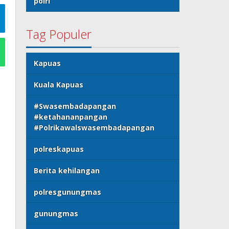
polri
Tag Populer
Kapuas
Kuala Kapuas
#Swasembadapangan
#ketahananpangan
#Polrikawalswasembadapangan
polreskapuas
Berita kehilangan
polresgunungmas
gunungmas