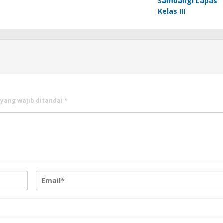
Sambangi Lapas
Kelas III
 yang wajib ditandai
*