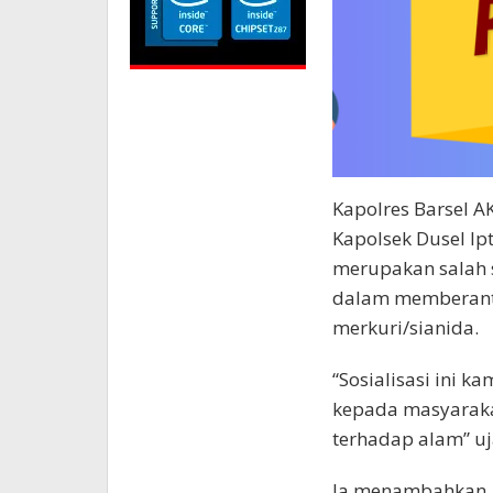
Kapolres Barsel A
Kapolsek Dusel Ipt
merupakan salah s
dalam memberanta
merkuri/sianida.
“Sosialisasi ini
kepada masyarakat
terhadap alam” u
Ia menambahkan, 