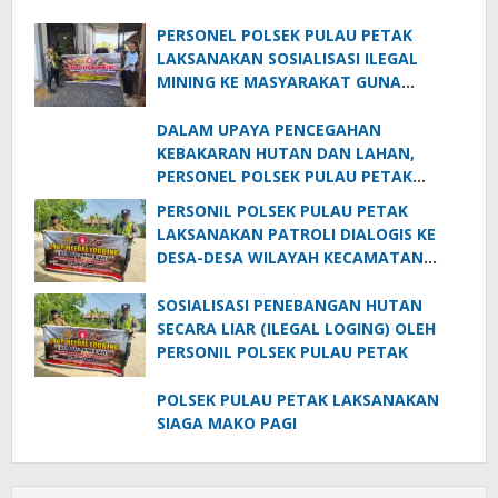
PERSONEL POLSEK PULAU PETAK
LAKSANAKAN SOSIALISASI ILEGAL
MINING KE MASYARAKAT GUNA
PENCEGAHAN TAMBANG LIAR DI
WILAYAH KECAMATAN PULAU PETAK
DALAM UPAYA PENCEGAHAN
KEBAKARAN HUTAN DAN LAHAN,
PERSONEL POLSEK PULAU PETAK
SOSIALISASIKAN SANKSI PIDANA
PERSONIL POLSEK PULAU PETAK
PELAKU KARHUTLA KE MASYARAKAT
LAKSANAKAN PATROLI DIALOGIS KE
KECAMATAN PULAU PETAK
DESA-DESA WILAYAH KECAMATAN
PULAU PETAK
SOSIALISASI PENEBANGAN HUTAN
SECARA LIAR (ILEGAL LOGING) OLEH
PERSONIL POLSEK PULAU PETAK
POLSEK PULAU PETAK LAKSANAKAN
SIAGA MAKO PAGI