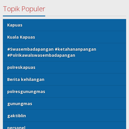
Topik Populer
Kapuas
Kuala Kapuas
#Swasembadapangan #ketahananpangan
#Polrikawalswasembadapangan
polreskapuas
Berita kehilangan
polresgunungmas
gunungmas
gaktiblin
personel