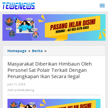
Lewati
ke
konten
Masyarakat
Homepage
»
Berita
»
Diberikan
Himbaun
Masyarakat Diberikan Himbaun Oleh
Oleh
Personel Sat Polair Terkait Dengan
Personel
Penangkapan Ikan Secara Ilegal
Sat
Polair
oleh
Juni 11, 2024
Terkait
poldakalteng
oleh
poldakalteng
Dengan
Penangkapan
Ikan
Secara