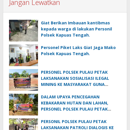
Jangan Lewatkan
Giat Berikan Imbauan kantibmas
kepada warga di lakukan Personil
Polsek Kapuas Tengah.
‎Personel Piket Laks Giat Jaga Mako
Polsek Kapuas Tengah.
PERSONEL POLSEK PULAU PETAK
LAKSANAKAN SOSIALISASI ILEGAL
MINING KE MASYARAKAT GUNA
PENCEGAHAN TAMBANG LIAR DI
WILAYAH KECAMATAN PULAU PETAK
DALAM UPAYA PENCEGAHAN
KEBAKARAN HUTAN DAN LAHAN,
PERSONEL POLSEK PULAU PETAK
SOSIALISASIKAN SANKSI PIDANA
PELAKU KARHUTLA KE MASYARAKAT
PERSONIL POLSEK PULAU PETAK
KECAMATAN PULAU PETAK
LAKSANAKAN PATROLI DIALOGIS KE