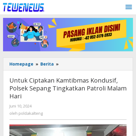
Lewati
ke
konten
Untuk
Homepage
»
Berita
»
Ciptakan
Kamtibmas
Untuk Ciptakan Kamtibmas Kondusif,
Kondusif,
Polsek Sepang Tingkatkan Patroli Malam
Polsek
Hari
Sepang
Tingkatkan
oleh
Juni 10, 2024
Patroli
poldakalteng
oleh
poldakalteng
Malam
Hari