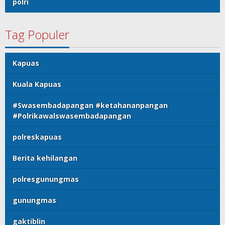
polri
Tag Populer
Kapuas
Kuala Kapuas
#Swasembadapangan #ketahananpangan
#Polrikawalswasembadapangan
polreskapuas
Berita kehilangan
polresgunungmas
gunungmas
gaktiblin