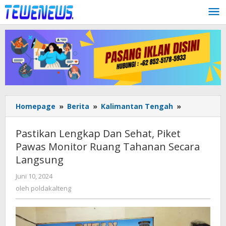
Lewati
ke
konten
Pastikan
Homepage
»
Berita
»
Kalimantan Tengah
»
Lengkap
Dan
Pastikan Lengkap Dan Sehat, Piket
Sehat,
Pawas Monitor Ruang Tahanan Secara
Piket
Langsung
Pawas
Monitor
oleh
Juni 10, 2024
Ruang
poldakalteng
oleh
poldakalteng
Tahanan
Secara
Langsung