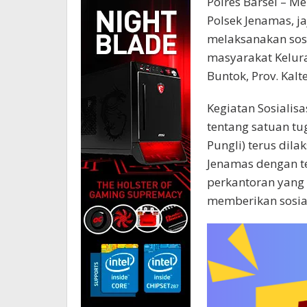
Polres Barsel – Me
Polsek Jenamas, ja
melaksanakan sosi
masyarakat Kelur
Buntok, Prov. Kal
Kegiatan Sosialis
tentang satuan tu
Pungli) terus dila
Jenamas dengan 
perkantoran yang
memberikan sosial