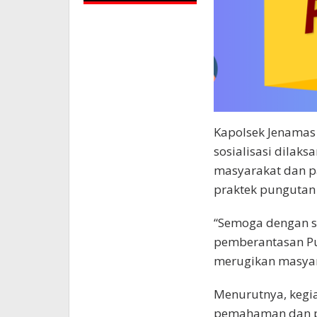
Kapolsek Jenamas
sosialisasi dila
masyarakat dan p
praktek pungutan 
“Semoga dengan so
pemberantasan Pu
merugikan masyar
Menurutnya, kegi
pemahaman dan pe