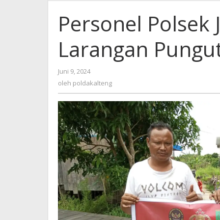
Personel Polsek
Larangan Pungut
oleh
Juni 9, 2024
poldakalteng
oleh
poldakalteng