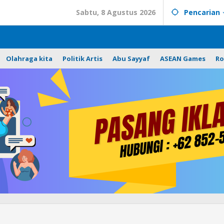
Sabtu, 8 Agustus 2026
Pencarian
Olahraga kita
Politik Artis
Abu Sayyaf
ASEAN Games
Ro
Personel