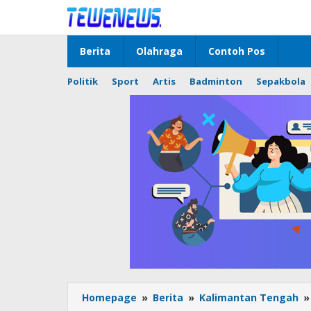
Lewati
ke
konten
Berita
Olahraga
Contoh Pos
Politik
Sport
Artis
Badminton
Sepakbola
Homepage
»
Berita
»
Kalimantan Tengah
»