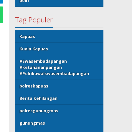
polri
Tag Populer
Kapuas
Kuala Kapuas
#Swasembadapangan
#ketahananpangan
#Polrikawalswasembadapangan
polreskapuas
Berita kehilangan
polresgunungmas
gunungmas