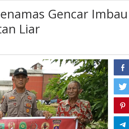
Polsek
Jenamas
 Jenamas Gencar Imbau
Gencar
Imbau
an Liar
Larangan
Pungutan
Liar