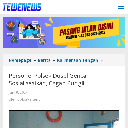
Lewati
ke
konten
Personel
Homepage
»
Berita
»
Kalimantan Tengah
»
Polsek
Dusel
Personel Polsek Dusel Gencar
Gencar
Sosialisasikan, Cegah Pungli
Sosialisasik
Cegah
oleh
Juni 9, 2024
Pungli
poldakalteng
oleh
poldakalteng