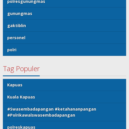
polresgunungmas
gunungmas
gaktiblin
personel
polri
Tag Populer
Kapuas
Kuala Kapuas
#Swasembadapangan #ketahananpangan
#Polrikawalswasembadapangan
polreskapuas