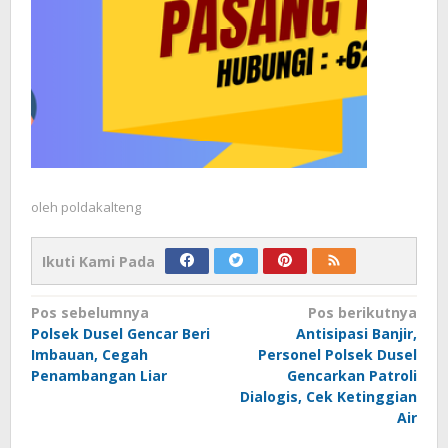
oleh
poldakalteng
Ikuti Kami Pada
Navigasi
Pos sebelumnya
Pos berikutnya
Polsek Dusel Gencar Beri
Antisipasi Banjir,
pos
Imbauan, Cegah
Personel Polsek Dusel
Penambangan Liar
Gencarkan Patroli
Dialogis, Cek Ketinggian
Air