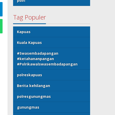
polri
Tag Populer
Kapuas
Kuala Kapuas
#Swasembadapangan
#ketahananpangan
#Polrikawalswasembadapangan
polreskapuas
Berita kehilangan
polresgunungmas
gunungmas