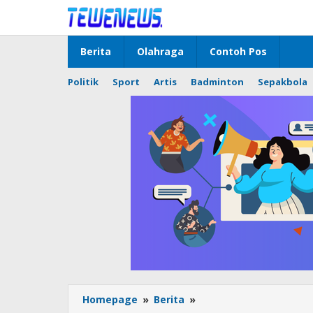
Lewati
ke
konten
Berita
Olahraga
Contoh Pos
Politik
Sport
Artis
Badminton
Sepakbola
Bikin
Homepage
»
Berita
»