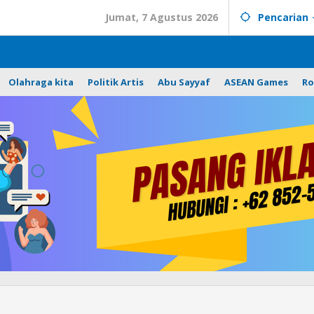
Jumat, 7 Agustus 2026
Pencarian
Olahraga kita
Politik Artis
Abu Sayyaf
ASEAN Games
Ro