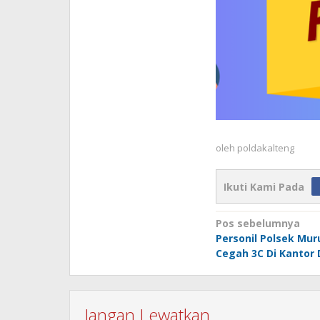
oleh
poldakalteng
Ikuti Kami Pada
Navigasi
Pos sebelumnya
Personil Polsek Mur
pos
Cegah 3C Di Kantor
Jangan Lewatkan