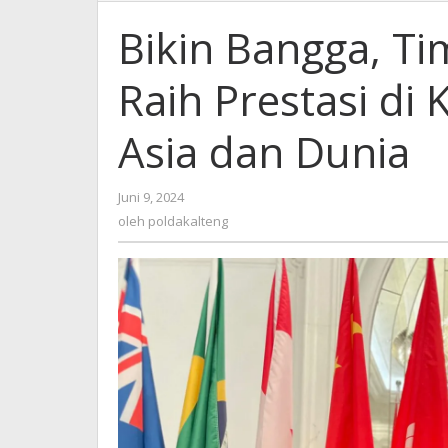
Bangga,
Tim
Bikin Bangga, Ti
Terjun
Payung
Raih Prestasi di
Polri
Raih
Prestasi
Asia dan Dunia
di
Kejuaraan
Skydiving
oleh
Juni 9, 2024
Asia
poldakalteng
oleh
poldakalteng
dan
Dunia