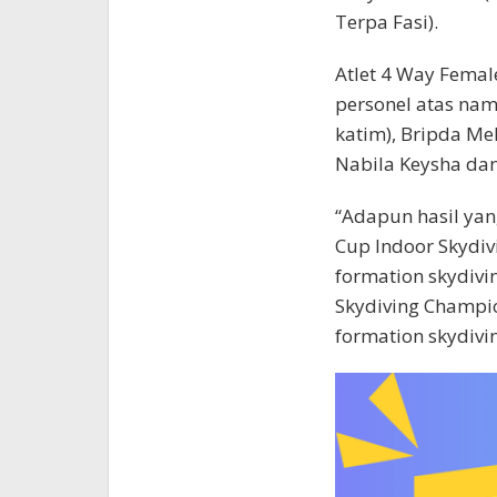
Terpa Fasi).
Atlet 4 Way Femal
personel atas nam
katim), Bripda Mel
Nabila Keysha dan 
“Adapun hasil yan
Cup Indoor Skydiv
formation skydivi
Skydiving Champio
formation skydivin