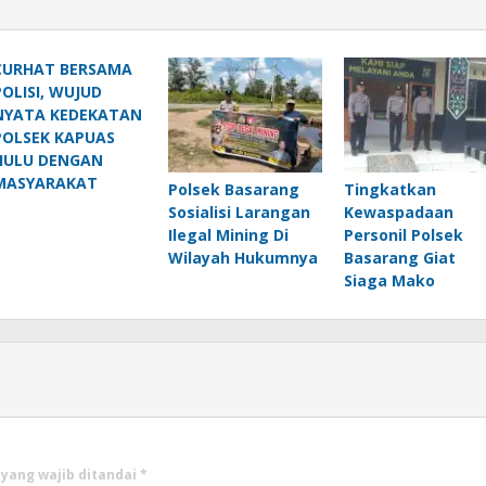
CURHAT BERSAMA
POLISI, WUJUD
NYATA KEDEKATAN
POLSEK KAPUAS
HULU DENGAN
MASYARAKAT
Polsek Basarang
Tingkatkan
Sosialisi Larangan
Kewaspadaan
Ilegal Mining Di
Personil Polsek
Wilayah Hukumnya
Basarang Giat
Siaga Mako
 yang wajib ditandai
*