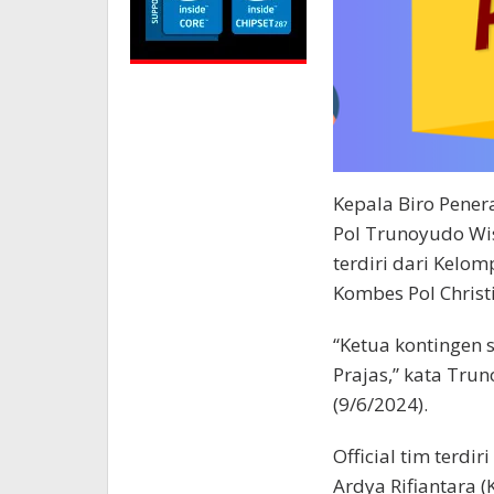
Kepala Biro Pener
Pol Trunoyudo Wi
terdiri dari Kelo
Kombes Pol Christ
“Ketua kontingen 
Prajas,” kata Tru
(9/6/2024).
Official tim terdir
Ardya Rifiantara (