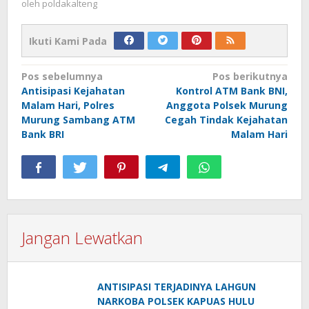
oleh
poldakalteng
Ikuti Kami Pada
Navigasi
Pos sebelumnya
Pos berikutnya
Antisipasi Kejahatan
Kontrol ATM Bank BNI,
pos
Malam Hari, Polres
Anggota Polsek Murung
Murung Sambang ATM
Cegah Tindak Kejahatan
Bank BRI
Malam Hari
Jangan Lewatkan
ANTISIPASI TERJADINYA LAHGUN
NARKOBA POLSEK KAPUAS HULU