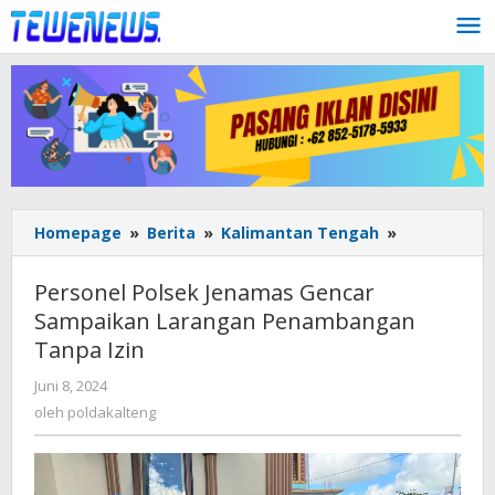
Lewati
ke
konten
Personel
Homepage
»
Berita
»
Kalimantan Tengah
»
Polsek
Jenamas
Personel Polsek Jenamas Gencar
Gencar
Sampaikan Larangan Penambangan
Sampaikan
Tanpa Izin
Larangan
Penambang
oleh
Juni 8, 2024
Tanpa
poldakalteng
oleh
poldakalteng
Izin