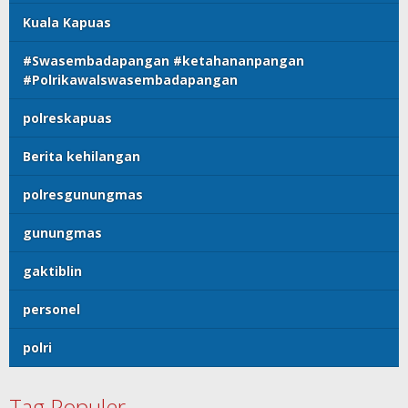
Kuala Kapuas
#Swasembadapangan #ketahananpangan
#Polrikawalswasembadapangan
polreskapuas
Berita kehilangan
polresgunungmas
gunungmas
gaktiblin
personel
polri
Tag Populer