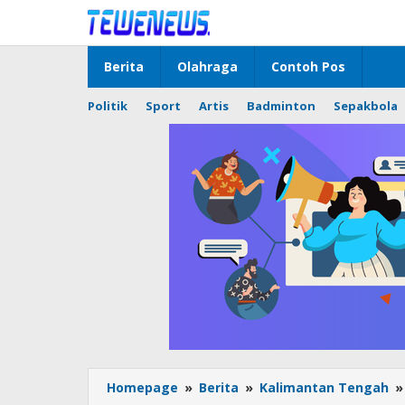
Lewati
ke
konten
Berita
Olahraga
Contoh Pos
Politik
Sport
Artis
Badminton
Sepakbola
Homepage
»
Berita
»
Kalimantan Tengah
»