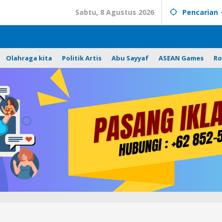
Sabtu, 8 Agustus 2026
Pencarian
Olahraga kita
Politik Artis
Abu Sayyaf
ASEAN Games
Ro
Personel