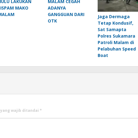
HULU LAKUKAN
MALAM CEGAH
SISPAM MAKO
ADANYA
MALAM
GANGGUAN DARI
Jaga Dermaga
OTK
Tetap Kondusif,
Sat Samapta
Polres Sukamara
Patroli Malam di
Pelabuhan Speed
Boat
 yang wajib ditandai
*