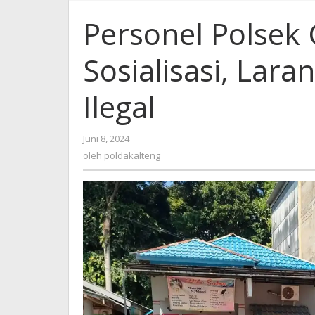
Personel Polsek
Sosialisasi, La
Ilegal
oleh
Juni 8, 2024
poldakalteng
oleh
poldakalteng