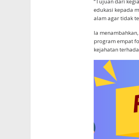
“Tujuan dari kegi
edukasi kepada m
alam agar tidak t
Ia menambahkan, h
program empat fo
kejahatan terhada