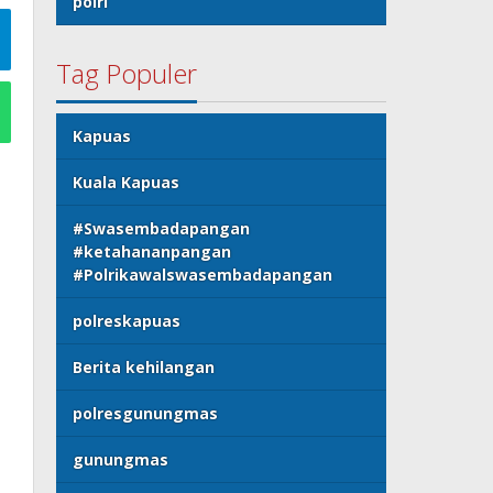
polri
Tag Populer
Kapuas
Kuala Kapuas
#Swasembadapangan
#ketahananpangan
#Polrikawalswasembadapangan
polreskapuas
Berita kehilangan
polresgunungmas
gunungmas