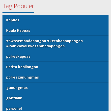
Tag Populer
Kapuas
Kuala Kapuas
#Swasembadapangan #ketahananpangan
#Polrikawalswasembadapangan
polreskapuas
Berita kehilangan
polresgunungmas
gunungmas
gaktiblin
personel