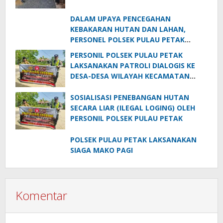
PENCEGAHAN TAMBANG LIAR DI
WILAYAH KECAMATAN PULAU PETAK
DALAM UPAYA PENCEGAHAN
KEBAKARAN HUTAN DAN LAHAN,
PERSONEL POLSEK PULAU PETAK
SOSIALISASIKAN SANKSI PIDANA
PERSONIL POLSEK PULAU PETAK
PELAKU KARHUTLA KE MASYARAKAT
LAKSANAKAN PATROLI DIALOGIS KE
KECAMATAN PULAU PETAK
DESA-DESA WILAYAH KECAMATAN
PULAU PETAK
SOSIALISASI PENEBANGAN HUTAN
SECARA LIAR (ILEGAL LOGING) OLEH
PERSONIL POLSEK PULAU PETAK
POLSEK PULAU PETAK LAKSANAKAN
SIAGA MAKO PAGI
Komentar