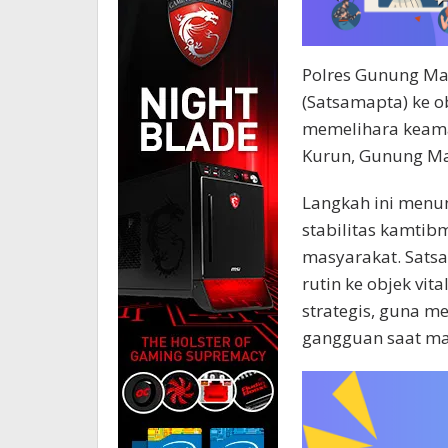
Polres Gunung Mas
(Satsamapta) ke o
memelihara keama
Kurun, Gunung Mas
Langkah ini menu
stabilitas kamti
masyarakat. Sats
rutin ke objek vita
strategis, guna 
gangguan saat ma