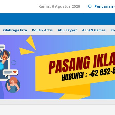
Kamis, 6 Agustus 2026
Pencarian
Olahraga kita
Politik Artis
Abu Sayyaf
ASEAN Games
Ro