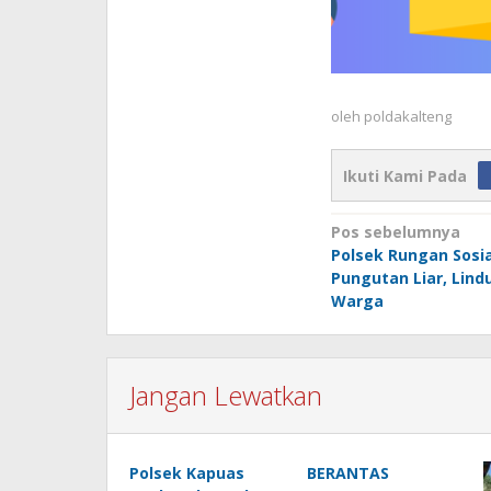
oleh
poldakalteng
Ikuti Kami Pada
Navigasi
Pos sebelumnya
Polsek Rungan Sosia
pos
Pungutan Liar, Lind
Warga
Jangan Lewatkan
Polsek Kapuas
BERANTAS