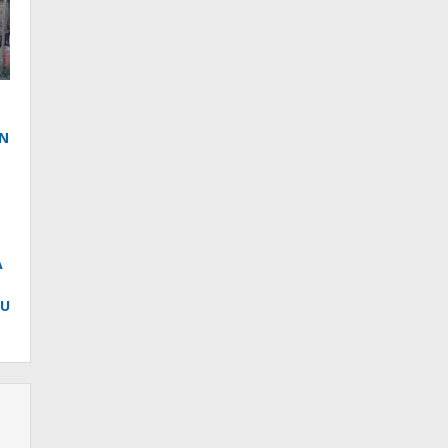
N
A
AU