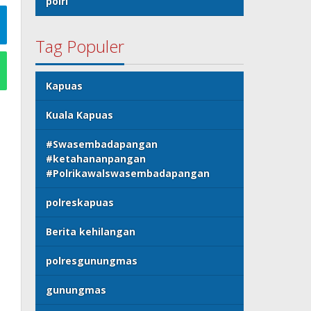
polri
Tag Populer
Kapuas
Kuala Kapuas
#Swasembadapangan
#ketahananpangan
#Polrikawalswasembadapangan
polreskapuas
Berita kehilangan
polresgunungmas
gunungmas