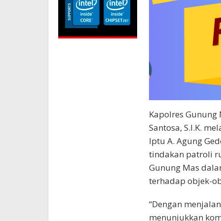
Kapolres Gunung M
Santosa, S.I.K. m
Iptu A. Agung Ge
tindakan patroli 
Gunung Mas dala
terhadap objek-ob
“Dengan menjalanka
menunjukkan kom