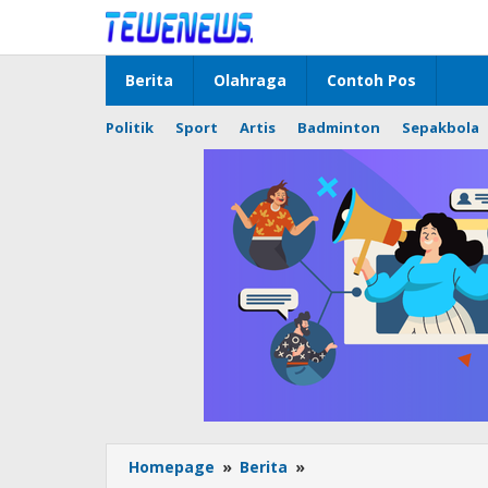
Lewati
ke
konten
Berita
Olahraga
Contoh Pos
Politik
Sport
Artis
Badminton
Sepakbola
Satsamapta
Homepage
»
Berita
»