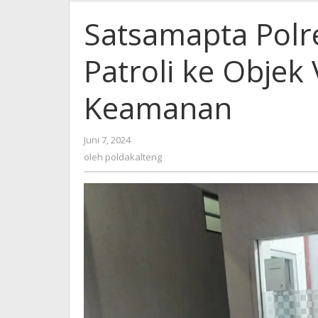
Polres
Gunung
Satsamapta Polr
Mas
Rutin
Patroli ke Objek
Patroli
ke
Objek
Keamanan
Vital
untuk
Memelihara
oleh
Juni 7, 2024
Keamanan
poldakalteng
oleh
poldakalteng