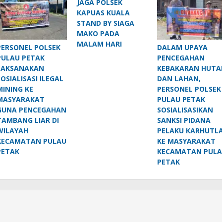
JAGA POLSEK
KAPUAS KUALA
STAND BY SIAGA
MAKO PADA
MALAM HARI
PERSONEL POLSEK
DALAM UPAYA
PULAU PETAK
PENCEGAHAN
LAKSANAKAN
KEBAKARAN HUTA
SOSIALISASI ILEGAL
DAN LAHAN,
MINING KE
PERSONEL POLSEK
MASYARAKAT
PULAU PETAK
GUNA PENCEGAHAN
SOSIALISASIKAN
TAMBANG LIAR DI
SANKSI PIDANA
WILAYAH
PELAKU KARHUTL
KECAMATAN PULAU
KE MASYARAKAT
PETAK
KECAMATAN PUL
PETAK