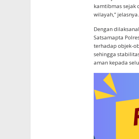
kamtibmas sejak d
wilayah,” jelasnya.
Dengan dilaksanaka
Satsamapta Polre
terhadap objek-ob
sehingga stabilit
aman kepada selu