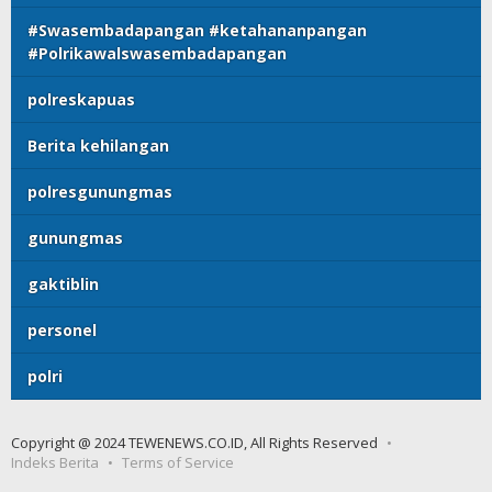
#Swasembadapangan #ketahananpangan
#Polrikawalswasembadapangan
polreskapuas
Berita kehilangan
polresgunungmas
gunungmas
gaktiblin
personel
polri
Copyright @ 2024 TEWENEWS.CO.ID, All Rights Reserved
Indeks Berita
Terms of Service