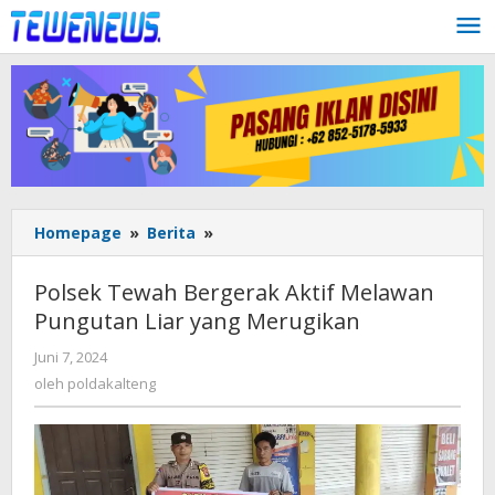
Lewati
ke
konten
Polsek
Homepage
»
Berita
»
Tewah
Bergerak
Polsek Tewah Bergerak Aktif Melawan
Aktif
Pungutan Liar yang Merugikan
Melawan
Pungutan
oleh
Juni 7, 2024
Liar
poldakalteng
oleh
poldakalteng
yang
Merugikan