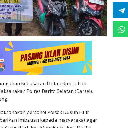
Pencegahan Kebakaran Hutan dan Lahan
ilaksanakan Polres Barito Selatan (Barsel),
eng.
aksanakan personel Polsek Dusun Hilir
mberikan imbauan kepada masyarakat agar
Karhutla di Kel. Mengkatip, Kec. Dushil,