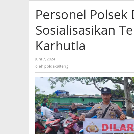
Personel Polsek
Sosialisasikan T
Karhutla
oleh
Juni 7, 2024
poldakalteng
oleh
poldakalteng