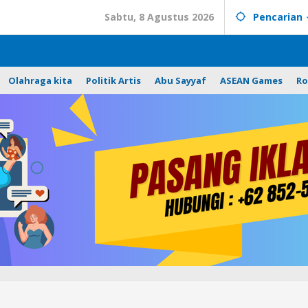
Sabtu, 8 Agustus 2026
Pencarian
Olahraga kita
Politik Artis
Abu Sayyaf
ASEAN Games
Ro
Personel