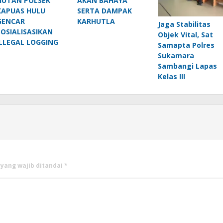
HUTAN POLSEK
AKAN BAHAYA
KAPUAS HULU
SERTA DAMPAK
GENCAR
KARHUTLA
Jaga Stabilitas
SOSIALISASIKAN
Objek Vital, Sat
ILLEGAL LOGGING
Samapta Polres
Sukamara
Sambangi Lapas
Kelas III
 yang wajib ditandai
*