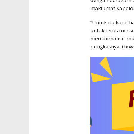
dengan beragam ca
maklumat Kapolda 
”Untuk itu kami h
untuk terus menso
meminimalisir mun
pungkasnya. (bow