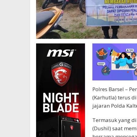
Polres Barsel – 
(Karhutla) terus d
jajaran Polda Kalt
Termasuk yang dil
(Dushil) saat me
bersama mencegah 