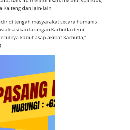
ra, baik itu melalui lisan, melalui spanduk,
Kalteng dan lain-lain.
adir di tengah masyarakat secara humanis
sialisasikan larangan Karhutla demi
culnya kabut asap akibat Karhutla,”
)