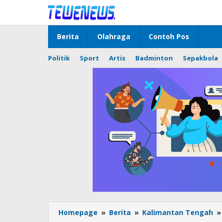
Lewati
ke
konten
Berita
Olahraga
Contoh Pos
Politik
Sport
Artis
Badminton
Sepakbola
Homepage
»
Berita
»
Kalimantan Tengah
»