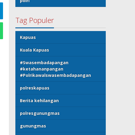
polri
Tag Populer
Kapuas
Kuala Kapuas
#Swasembadapangan
#ketahananpangan
#Polrikawalswasembadapangan
polreskapuas
Berita kehilangan
polresgunungmas
gunungmas