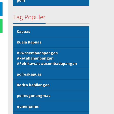
polri
Tag Populer
Kapuas
Kuala Kapuas
#Swasembadapangan
#ketahananpangan
#Polrikawalswasembadapangan
polreskapuas
Berita kehilangan
polresgunungmas
gunungmas