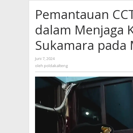
Pemantauan CC
dalam Menjaga 
Sukamara pada 
oleh
Juni 7, 2024
poldakalteng
oleh
poldakalteng