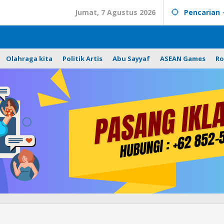
Jumat, 7 Agustus 2026
Pencarian
Olahraga kita
Politik Artis
Abu Sayyaf
ASEAN Games
Ro
Pemantauan