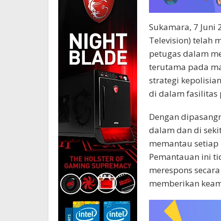
Sukamara, 7 Juni 
Television) tela
petugas dalam me
terutama pada ma
strategi kepolis
di dalam fasilitas
Dengan dipasangny
dalam dan di sekit
memantau setiap k
Pemantauan ini t
merespons secara 
memberikan keama