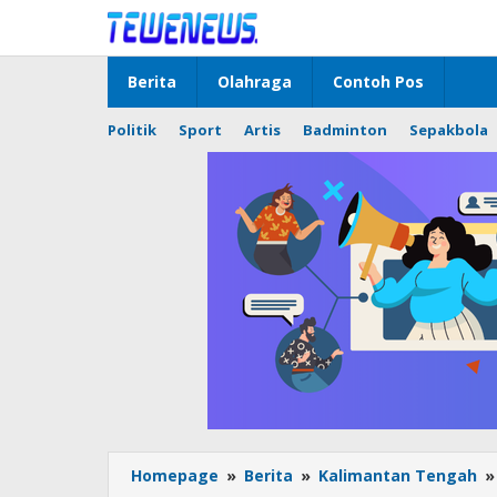
Lewati
ke
konten
Berita
Olahraga
Contoh Pos
Politik
Sport
Artis
Badminton
Sepakbola
Homepage
»
Berita
»
Kalimantan Tengah
»