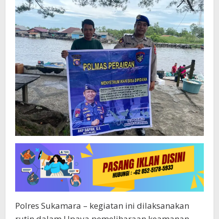
Sekitaran
DAS
Jelai
Serta
Sampaikan
Himbauan
Kamtibmas
Polres Sukamara – kegiatan ini dilaksanakan
rutin dalam Upaya pemeliharaan keamanan