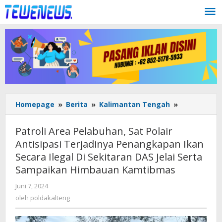
Lewati
ke
konten
Patroli
Homepage
»
Berita
»
Kalimantan Tengah
»
Area
Pelabuhan,
Patroli Area Pelabuhan, Sat Polair
Sat
Antisipasi Terjadinya Penangkapan Ikan
Polair
Secara Ilegal Di Sekitaran DAS Jelai Serta
Antisipasi
Terjadinya
Sampaikan Himbauan Kamtibmas
Penangkap
oleh
Juni 7, 2024
Ikan
poldakalteng
Secara
oleh
poldakalteng
Ilegal
Di