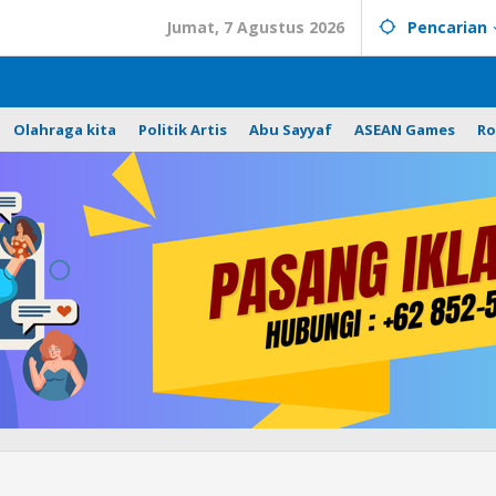
Jumat, 7 Agustus 2026
Pencarian
Olahraga kita
Politik Artis
Abu Sayyaf
ASEAN Games
Ro
Cegah