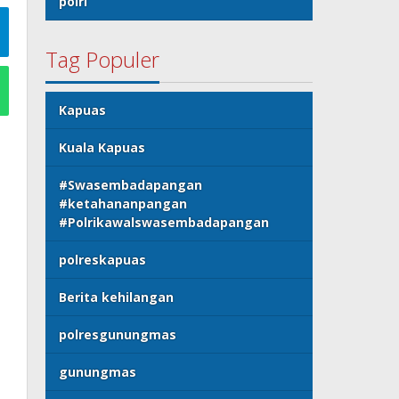
polri
Tag Populer
Kapuas
Kuala Kapuas
#Swasembadapangan
#ketahananpangan
#Polrikawalswasembadapangan
polreskapuas
Berita kehilangan
polresgunungmas
gunungmas