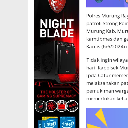
Polres Murung Ra
patroli Strong Poi
Murung Kab. Mur
kamtibmas dan ga
Kamis (6/6/2024)
Tidak ingin wila
hari, Kapolsek Mu
Ipda Catur memer
melaksanakan patr
pemukiman warga 
memerlukan kehadi