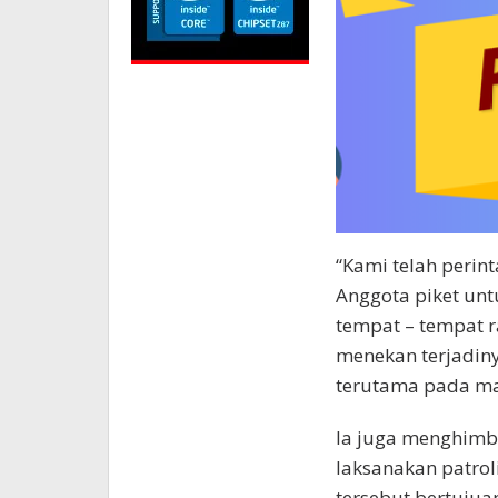
“Kami telah perin
Anggota piket unt
tempat – tempat
menekan terjadin
terutama pada mal
Ia juga menghimb
laksanakan patrol
tersebut bertujua