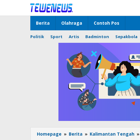
Lewati
ke
konten
Berita
Olahraga
Contoh Pos
Politik
Sport
Artis
Badminton
Sepakbola
Homepage
»
Berita
»
Kalimantan Tengah
»