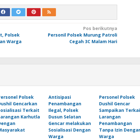
Pos berikutnya
t, Polsek
Personil Polsek Murung Patroli
han Warga
Cegah 3C Malam Hari
Personel Polsek
Antisipasi
Personel Polsek
Dushil Gencarkan
Penambangan
Dushil Gencar
Sosialisasi Terkait
Ilegal, Polsek
Sampaikan Terkai
Larangan Karhutla
Dusun Selatan
Larangan
Dengan
Gencar melakukan
Penambangan
Masyarakat
Sosialisasi Dengan
Tanpa Izin Denga
Warga
Warga