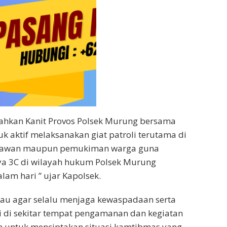
tahkan Kanit Provos Polsek Murung bersama
uk aktif melaksanakan giat patroli terutama di
 rawan maupun pemukiman warga guna
ya 3C di wilayah hukum Polsek Murung
am hari ” ujar Kapolsek.
au agar selalu menjaga kewaspadaan serta
i di sekitar tempat pengamanan dan kegiatan
n untuk menciptakan situasi kamtibmas yang