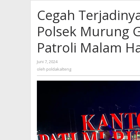
Cegah Terjadiny
Polsek Murung 
Patroli Malam Ha
oleh
Juni 7, 2024
poldakalteng
oleh
poldakalteng