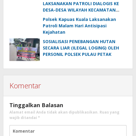
PELAKU KARHUTLA KE MASYARAKAT
LAKSANAKAN PATROLI DIALOGIS KE
KECAMATAN PULAU PETAK
DESA-DESA WILAYAH KECAMATAN
PULAU PETAK
Polsek Kapuas Kuala Laksanakan
Patroli Malam Hari Antisipasi
Kejahatan
SOSIALISASI PENEBANGAN HUTAN
SECARA LIAR (ILEGAL LOGING) OLEH
PERSONIL POLSEK PULAU PETAK
Komentar
Tinggalkan Balasan
Alamat email Anda tidak akan dipublikasikan.
Ruas yang
wajib ditandai
*