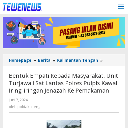
Lewati
ke
konten
Bentuk
Homepage
»
Berita
»
Kalimantan Tengah
»
Empati
Kepada
Bentuk Empati Kepada Masyarakat, Unit
Masyarakat
Turjawali Sat Lantas Polres Pulpis Kawal
Unit
Iring-iringan Jenazah Ke Pemakaman
Turjawali
Sat
oleh
Juni 7, 2024
Lantas
poldakalteng
oleh
poldakalteng
Polres
Pulpis
Kawal
Iring-