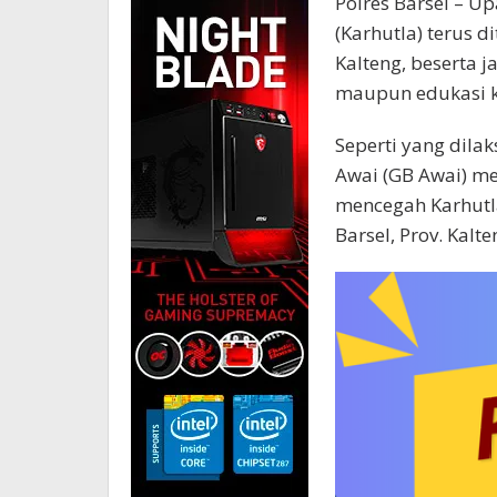
Polres Barsel – 
(Karhutla) terus di
Kalteng, beserta 
maupun edukasi 
Seperti yang dila
Awai (GB Awai) m
mencegah Karhutla
Barsel, Prov. Kalt