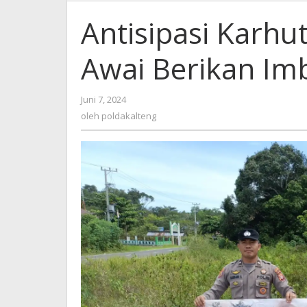
Antisipasi Karhu
Awai Berikan Im
oleh
Juni 7, 2024
poldakalteng
oleh
poldakalteng