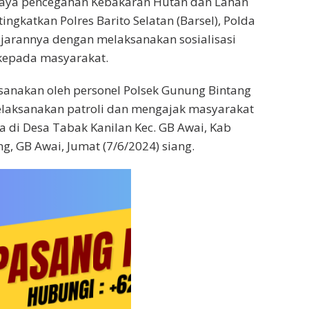
Upaya pencegahan Kebakaran Hutan dan Lahan
tingkatkan Polres Barito Selatan (Barsel), Polda
jajarannya dengan melaksanakan sosialisasi
kepada masyarakat.
ksanakan oleh personel Polsek Gunung Bintang
elaksanakan patroli dan mengajak masyarakat
 di Desa Tabak Kanilan Kec. GB Awai, Kab
eng, GB Awai, Jumat (7/6/2024) siang.