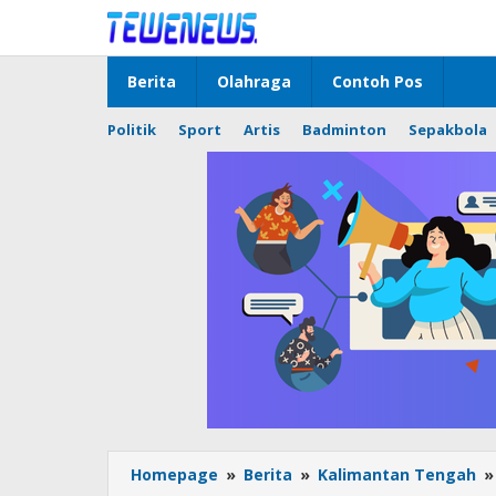
Lewati
ke
konten
Berita
Olahraga
Contoh Pos
Politik
Sport
Artis
Badminton
Sepakbola
Homepage
»
Berita
»
Kalimantan Tengah
»