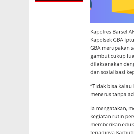
Kapolres Barsel A
Kapolsek GBA Iptu
GBA merupakan sa
gambut cukup lua
dilaksanakan den
dan sosialisasi k
“Tidak bisa kalau
menerus tanpa ada
Ia mengatakan, 
kegiatan rutin per
memberikan eduka
terjadinya Karhutl