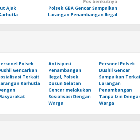
Pos berikutnya
ut Ajak
Polsek GBA Gencar Sampaikan
arhutla
Larangan Penambangan Ilegal
Personel Polsek
Antisipasi
Personel Polsek
Dushil Gencarkan
Penambangan
Dushil Gencar
Sosialisasi Terkait
Ilegal, Polsek
Sampaikan Terkai
Larangan Karhutla
Dusun Selatan
Larangan
Dengan
Gencar melakukan
Penambangan
Masyarakat
Sosialisasi Dengan
Tanpa Izin Denga
Warga
Warga