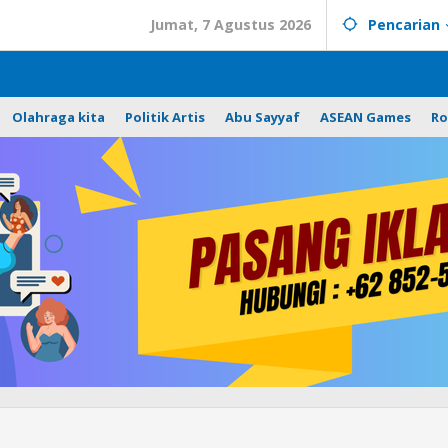
Jumat, 7 Agustus 2026
Pencarian
Olahraga kita
Politik Artis
Abu Sayyaf
ASEAN Games
Ro
Antisipasi