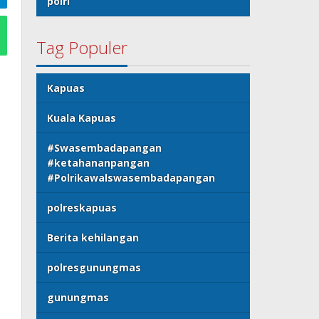
polri
Tag Populer
Kapuas
Kuala Kapuas
#Swasembadapangan
#ketahananpangan
#Polrikawalswasembadapangan
polreskapuas
Berita kehilangan
polresgunungmas
gunungmas