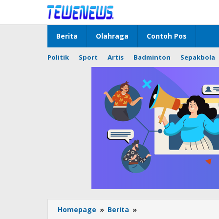
Lewati
ke
konten
Berita
Olahraga
Contoh Pos
Politik
Sport
Artis
Badminton
Sepakbola
Polsek
Homepage
»
Berita
»