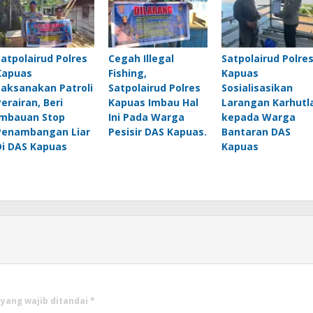
Satpolairud Polres
Cegah Illegal
Satpolairud Polre
Kapuas
Fishing,
Kapuas
Laksanakan Patroli
Satpolairud Polres
Sosialisasikan
Perairan, Beri
Kapuas Imbau Hal
Larangan Karhutl
Imbauan Stop
Ini Pada Warga
kepada Warga
Penambangan Liar
Pesisir DAS Kapuas.
Bantaran DAS
Di DAS Kapuas
Kapuas
 yang wajib ditandai
*