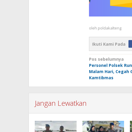
oleh
poldakalteng
Ikuti Kami Pada
Navigasi
Pos sebelumnya
Personel Polsek Run
pos
Malam Hari, Cegah
Kamtibmas
Jangan Lewatkan