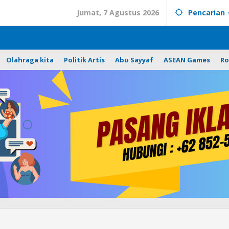
Jumat, 7 Agustus 2026
Pencarian
Olahraga kita
Politik Artis
Abu Sayyaf
ASEAN Games
Ro