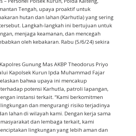
 – Personel Polsek Kurun, Polda Kalteng,
mantan Tengah, upaya proaktif untuk
akaran hutan dan lahan (Karhutla) yang sering
 tersebut. Langkah-langkah ini bertujuan untuk
ungan, menjaga keamanan, dan mencegah
ebabkan oleh kebakaran. Rabu (5/6/24) sekira
i Kapolres Gunung Mas AKBP Theodorus Priyo
elalui Kapolsek Kurun Ipda Muhammad Fajar
enjelaskan bahwa upaya ini mencakup
terhadap potensi Karhutla, patroli lapangan,
dengan instansi terkait. “Kami berkomitmen
lingkungan dan mengurangi risiko terjadinya
an lahan di wilayah kami. Dengan kerja sama
masyarakat dan lembaga terkait, kami
enciptakan lingkungan yang lebih aman dan