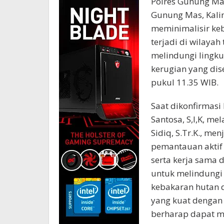
Polres Gunung Mas
Gunung Mas, Kali
meminimalisir keb
terjadi di wilayah
melindungi lingk
kerugian yang dis
pukul 11.35 WIB.
Saat dikonfirmas
Santosa, S,I,K, m
Sidiq, S.Tr.K., m
pemantauan aktif 
serta kerja sama 
untuk melindungi 
kebakaran hutan d
yang kuat dengan 
berharap dapat m