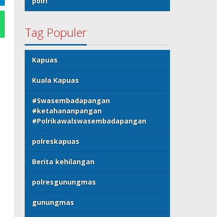
polri
Tag Populer
Kapuas
Kuala Kapuas
#Swasembadapangan
#ketahananpangan
#Polrikawalswasembadapangan
polreskapuas
Berita kehilangan
polresgunungmas
gunungmas