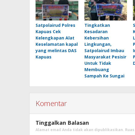
Satpolairud Polres
Tingkatkan
Kapuas Cek
Kesadaran
Kelengkapan Alat
Kebersihan
Keselamatan kapal
Lingkungan,
yang melintas DAS
Satpolairud Imbau
Kapuas
Masyarakat Pesisir
Untuk Tidak
Membuang
Sampah Ke Sungai
Komentar
Tinggalkan Balasan
Alamat email Anda tidak akan dipublikasikan.
Ruas