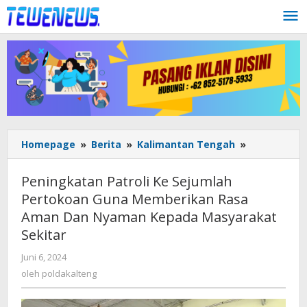
Lewati
ke
konten
Peningkata
Homepage
»
Berita
»
Kalimantan Tengah
»
Patroli
Ke
Peningkatan Patroli Ke Sejumlah
Sejumlah
Pertokoan Guna Memberikan Rasa
Pertokoan
Aman Dan Nyaman Kepada Masyarakat
Guna
Memberika
Sekitar
Rasa
oleh
Juni 6, 2024
Aman
poldakalteng
Dan
oleh
poldakalteng
Nyaman
Kepada