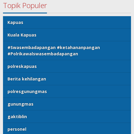
Topik Populer
Kapuas
Kuala Kapuas
#Swasembadapangan #ketahananpangan
#Polrikawalswasembadapangan
polreskapuas
Berita kehilangan
polresgunungmas
gunungmas
gaktiblin
personel