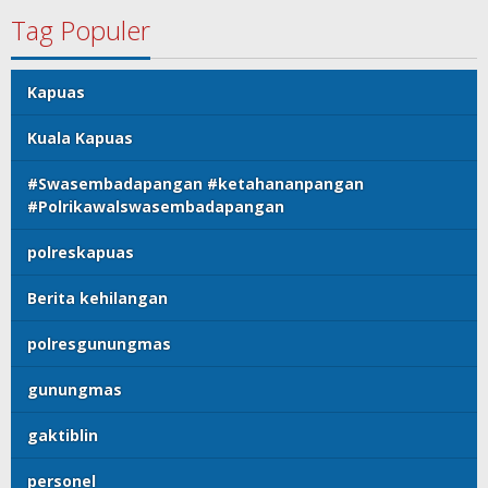
Tag Populer
Kapuas
Kuala Kapuas
#Swasembadapangan #ketahananpangan
#Polrikawalswasembadapangan
polreskapuas
Berita kehilangan
polresgunungmas
gunungmas
gaktiblin
personel