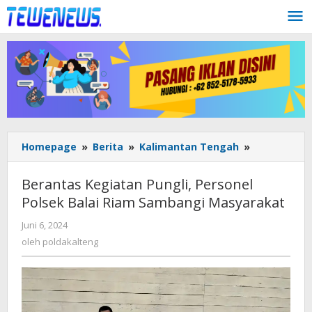
Lewati
ke
konten
Berantas
Homepage
»
Berita
»
Kalimantan Tengah
»
Kegiatan
Pungli,
Berantas Kegiatan Pungli, Personel
Personel
Polsek Balai Riam Sambangi Masyarakat
Polsek
Balai
oleh
Juni 6, 2024
Riam
poldakalteng
oleh
poldakalteng
Sambangi
Masyarakat