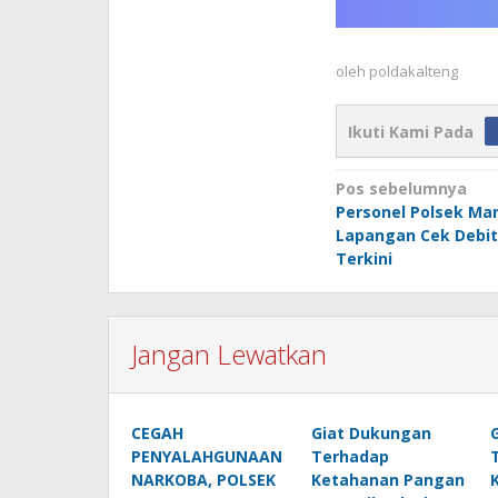
oleh
poldakalteng
Ikuti Kami Pada
Navigasi
Pos sebelumnya
Personel Polsek Ma
pos
Lapangan Cek Debit 
Terkini
Jangan Lewatkan
CEGAH
Giat Dukungan
PENYALAHGUNAAN
Terhadap
NARKOBA, POLSEK
Ketahanan Pangan