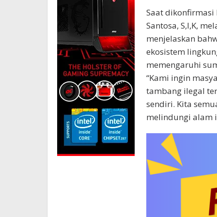
Saat dikonfirmas
Santosa, S,I,K, me
menjelaskan bahwa
ekosistem lingkun
memengaruhi sumb
“Kami ingin masya
tambang ilegal t
sendiri. Kita sem
melindungi alam in