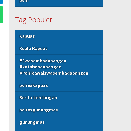
polri
Tag Populer
Kapuas
Kuala Kapuas
#Swasembadapangan
#ketahananpangan
#Polrikawalswasembadapangan
polreskapuas
Berita kehilangan
polresgunungmas
gunungmas