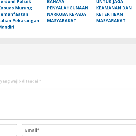
Personil Polsek
BAHAYA
UNTUK JAGA
Kapuas Murung
PENYALAHGUNAAN
KEAMANAN DAN
Pemanfaatan
NARKOBA KEPADA
KETERTIBAN
Lahan Pekarangan
MASYARAKAT
MASYARAKAT
Mandiri
 yang wajib ditandai
*