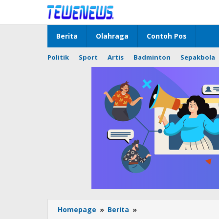
Lewati
ke
konten
Berita
Olahraga
Contoh Pos
Politik
Sport
Artis
Badminton
Sepakbola
Polsek
Homepage
»
Berita
»