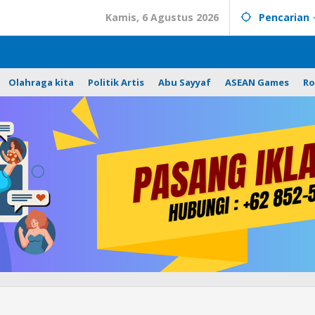
Kamis, 6 Agustus 2026
Pencarian
Olahraga kita
Politik Artis
Abu Sayyaf
ASEAN Games
Ro