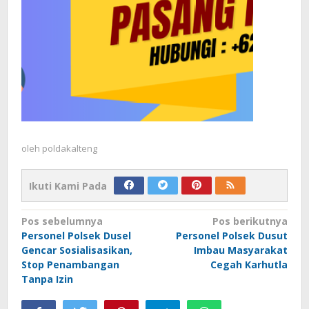
oleh
poldakalteng
Ikuti Kami Pada
Navigasi
Pos sebelumnya
Pos berikutnya
Personel Polsek Dusel
Personel Polsek Dusut
pos
Gencar Sosialisasikan,
Imbau Masyarakat
Stop Penambangan
Cegah Karhutla
Tanpa Izin