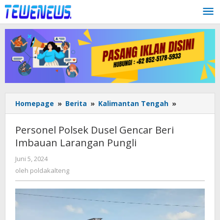
Lewati
ke
konten
Personel
Homepage
»
Berita
»
Kalimantan Tengah
»
Polsek
Dusel
Personel Polsek Dusel Gencar Beri
Gencar
Imbauan Larangan Pungli
Beri
Imbauan
oleh
Juni 5, 2024
Larangan
poldakalteng
oleh
poldakalteng
Pungli