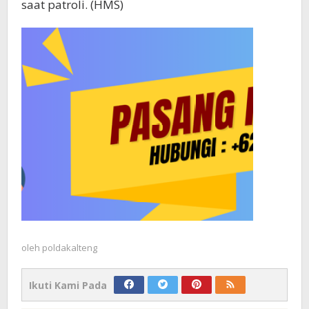
saat patroli. (HMS)
oleh
poldakalteng
Ikuti Kami Pada