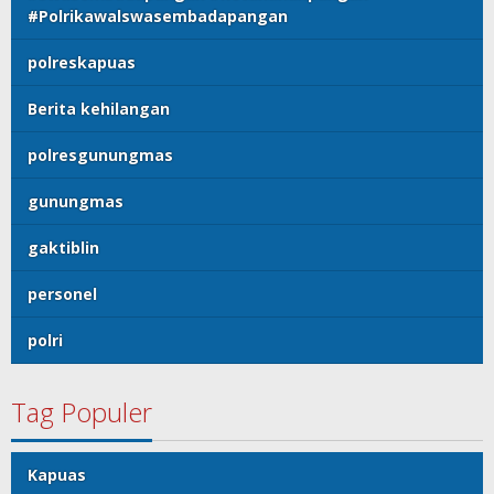
#Polrikawalswasembadapangan
polreskapuas
Berita kehilangan
polresgunungmas
gunungmas
gaktiblin
personel
polri
Tag Populer
Kapuas