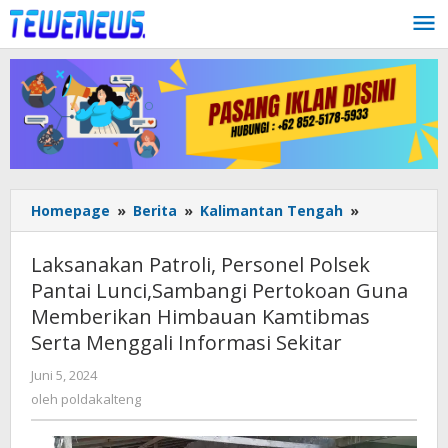
Lewati
ke
konten
Laksanaka
Homepage
»
Berita
»
Kalimantan Tengah
»
Patroli,
Personel
Laksanakan Patroli, Personel Polsek
Polsek
Pantai Lunci,Sambangi Pertokoan Guna
Pantai
Memberikan Himbauan Kamtibmas
Lunci,Samb
Pertokoan
Serta Menggali Informasi Sekitar
Guna
oleh
Juni 5, 2024
Memberika
poldakalteng
Himbauan
oleh
poldakalteng
Kamtibmas
Serta