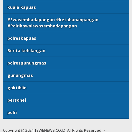
Kuala Kapuas
#Swasembadapangan #ketahananpangan
#Polrikawalswasembadapangan
polreskapuas
Berita kehilangan
polresgunungmas
gunungmas
gaktiblin
personel
polri
Copyright @ 2024 TEWENEWS.CO.ID, All Rights Reserved