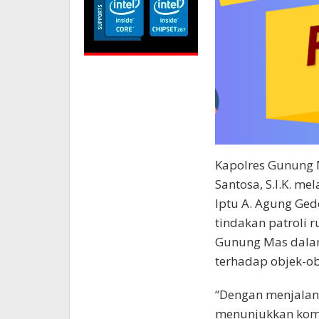
Kapolres Gunung M
Santosa, S.I.K. m
Iptu A. Agung Ge
tindakan patroli 
Gunung Mas dala
terhadap objek-ob
“Dengan menjalanka
menunjukkan kom