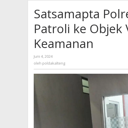
Polres
Gunung
Satsamapta Polr
Mas
Rutin
Patroli ke Objek
Patroli
ke
Objek
Keamanan
Vital
untuk
Memelihara
oleh
Juni 4, 2024
Keamanan
poldakalteng
oleh
poldakalteng