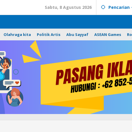
Sabtu, 8 Agustus 2026
Pencarian
Olahraga kita
Politik Artis
Abu Sayyaf
ASEAN Games
Ro