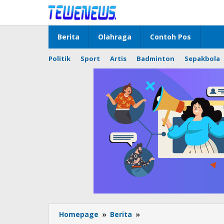
Lewati
ke
konten
Berita
Olahraga
Contoh Pos
Politik
Sport
Artis
Badminton
Sepakbola
Satsamapta
Homepage
»
Berita
»