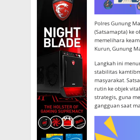
Polres Gunung Mas
(Satsamapta) ke o
memelihara keama
Kurun, Gunung Mas,
Langkah ini menu
stabilitas kamti
masyarakat. Sats
rutin ke objek vita
strategis, guna 
gangguan saat ma