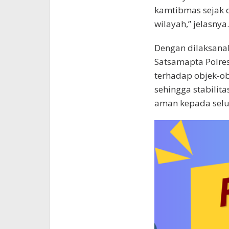
kamtibmas sejak d
wilayah,” jelasnya.
Dengan dilaksanaka
Satsamapta Polre
terhadap objek-ob
sehingga stabilit
aman kepada selu