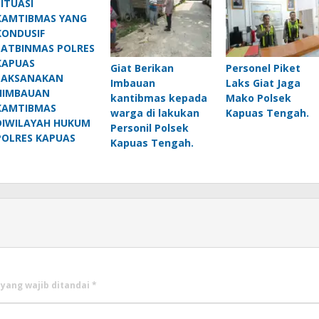
SITUASI
KAMTIBMAS YANG
KONDUSIF
SATBINMAS POLRES
KAPUAS
Giat Berikan
‎Personel Piket
LAKSANAKAN
Imbauan
Laks Giat Jaga
HIMBAUAN
kantibmas kepada
Mako Polsek
KAMTIBMAS
warga di lakukan
Kapuas Tengah.
DIWILAYAH HUKUM
Personil Polsek
POLRES KAPUAS
Kapuas Tengah.
 yang wajib ditandai
*