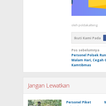
oleh
poldakalteng
Ikuti Kami Pada
Navigasi
Pos sebelumnya
Personel Polsek Run
pos
Malam Hari, Cegah
Kamtibmas
Jangan Lewatkan
Personel Piket