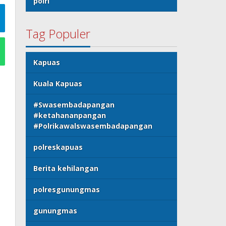
polri
Tag Populer
Kapuas
Kuala Kapuas
#Swasembadapangan
#ketahananpangan
#Polrikawalswasembadapangan
polreskapuas
Berita kehilangan
polresgunungmas
gunungmas