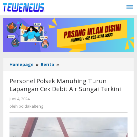
Lewati
ke
konten
Personel
Homepage
»
Berita
»
Polsek
Manuhing
Personel Polsek Manuhing Turun
Turun
Lapangan Cek Debit Air Sungai Terkini
Lapangan
Cek
oleh
Juni 4, 2024
Debit
poldakalteng
oleh
poldakalteng
Air
Sungai
Terkini