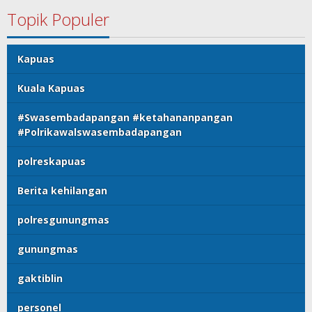
Topik Populer
Kapuas
Kuala Kapuas
#Swasembadapangan #ketahananpangan
#Polrikawalswasembadapangan
polreskapuas
Berita kehilangan
polresgunungmas
gunungmas
gaktiblin
personel