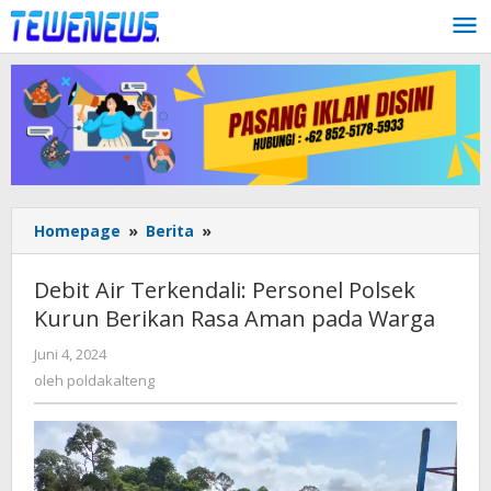
Lewati
ke
konten
Debit
Homepage
»
Berita
»
Air
Terkendali:
Debit Air Terkendali: Personel Polsek
Personel
Kurun Berikan Rasa Aman pada Warga
Polsek
Kurun
oleh
Juni 4, 2024
Berikan
poldakalteng
oleh
poldakalteng
Rasa
Aman
pada
Warga