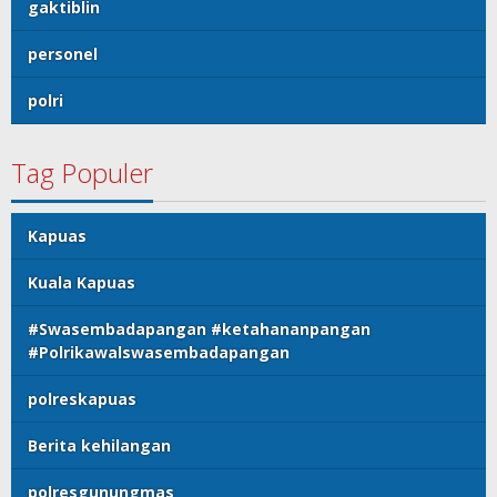
gaktiblin
personel
polri
Tag Populer
Kapuas
Kuala Kapuas
#Swasembadapangan #ketahananpangan
#Polrikawalswasembadapangan
polreskapuas
Berita kehilangan
polresgunungmas