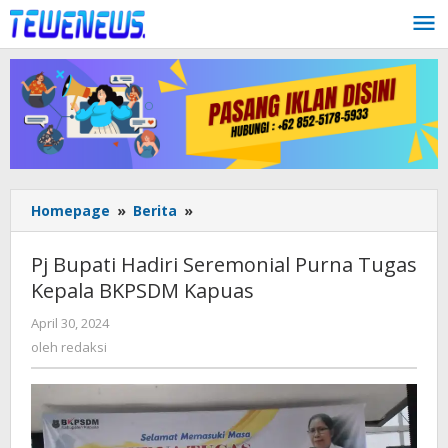
Lewati
ke
konten
Pj
Homepage
»
Berita
»
Bupati
Hadiri
Pj Bupati Hadiri Seremonial Purna Tugas
Seremonial
Kepala BKPSDM Kapuas
Purna
Tugas
oleh
April 30, 2024
Kepala
redaksi
oleh
redaksi
BKPSDM
Kapuas