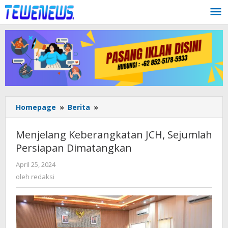
Lewati
ke
konten
Menjelang
Homepage
»
Berita
»
Keberangkatan
JCH,
Menjelang Keberangkatan JCH, Sejumlah
Sejumlah
Persiapan Dimatangkan
Persiapan
Dimatangkan
oleh
April 25, 2024
redaksi
oleh
redaksi