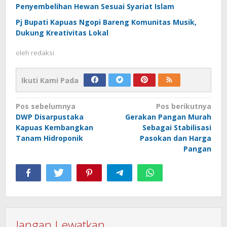
Penyembelihan Hewan Sesuai Syariat Islam
Pj Bupati Kapuas Ngopi Bareng Komunitas Musik,
Dukung Kreativitas Lokal
oleh
redaksi
Ikuti Kami Pada
Navigasi
Pos sebelumnya
Pos berikutnya
DWP Disarpustaka
Gerakan Pangan Murah
pos
Kapuas Kembangkan
Sebagai Stabilisasi
Tanam Hidroponik
Pasokan dan Harga
Pangan
Jangan Lewatkan