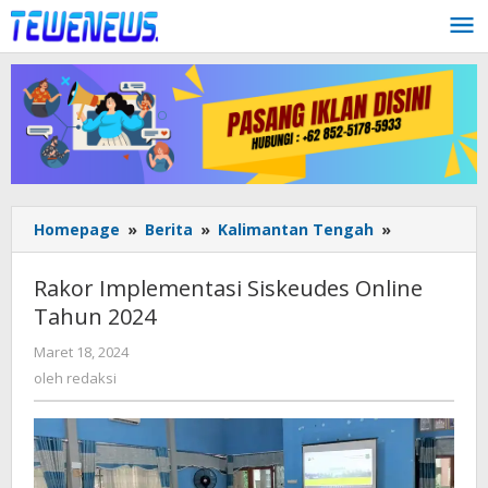
Lewati
ke
konten
Rakor
Homepage
»
Berita
»
Kalimantan Tengah
»
Implementa
Siskeudes
Rakor Implementasi Siskeudes Online
Online
Tahun 2024
Tahun
2024
oleh
Maret 18, 2024
redaksi
oleh
redaksi