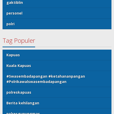
gaktiblin
personel
polri
Tag Populer
Kapuas
Kuala Kapuas
#Swasembadapangan #ketahananpangan
#Polrikawalswasembadapangan
polreskapuas
Berita kehilangan
polresgunungmas