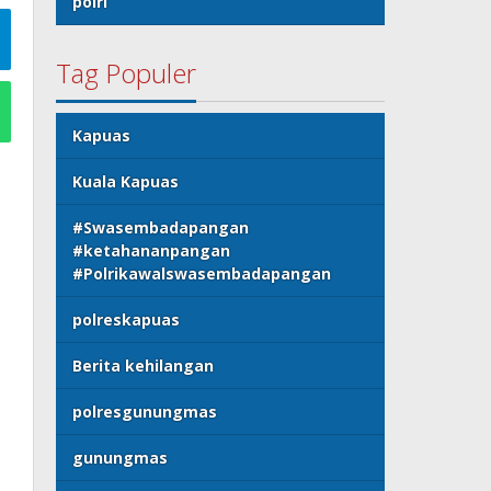
polri
Tag Populer
Kapuas
Kuala Kapuas
#Swasembadapangan
#ketahananpangan
#Polrikawalswasembadapangan
polreskapuas
Berita kehilangan
polresgunungmas
gunungmas