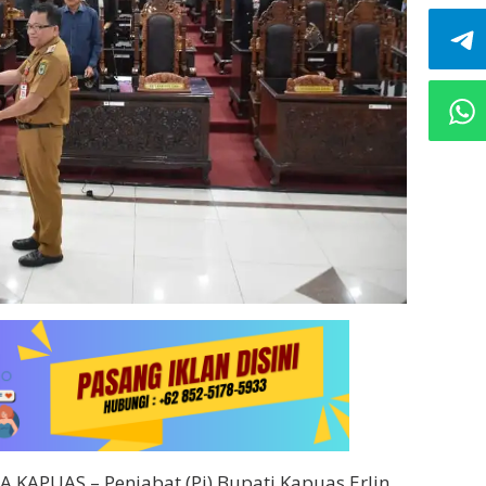
KAPUAS – Penjabat (Pj) Bupati Kapuas Erlin