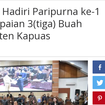
Bupati
Kapuas
 Hadiri Paripurna ke-1
Hadiri
Paripurna
aian 3(tiga) Buah
ke-
1
Tentang
ten Kapuas
Penyampaian
3(tiga)
Buah
Raperda
Kabupaten
Kapuas