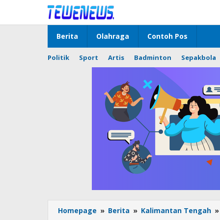
Lewati
ke
konten
Berita
Olahraga
Contoh Pos
Politik
Sport
Artis
Badminton
Sepakbola
Homepage
»
Berita
»
Kalimantan Tengah
»