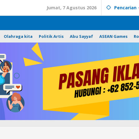
Jumat, 7 Agustus 2026
Pencarian
Olahraga kita
Politik Artis
Abu Sayyaf
ASEAN Games
Ro
Pj