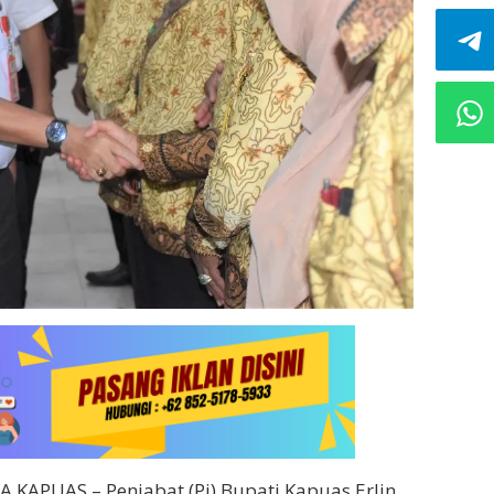
KAPUAS – Penjabat (Pj) Bupati Kapuas Erlin