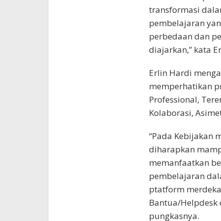
transformasi dala
pembelajaran yan
perbedaan dan pe
diajarkan,” kata Er
Erlin Hardi menga
memperhatikan pr
Professional, Tere
Kolaborasi, Asimet
“Pada Kebijakan m
diharapkan mamp
memanfaatkan be
pembelajaran dala
ptatform merdeka
Bantua/Helpdesk d
pungkasnya.