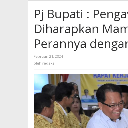
Pj Bupati : Peng
Diharapkan Mam
Perannya dengan
oleh
Februari 21, 2024
redaksi
oleh
redaksi