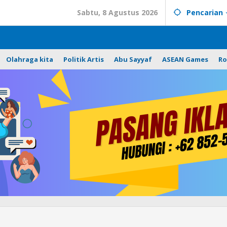
Sabtu, 8 Agustus 2026
Pencarian
Olahraga kita
Politik Artis
Abu Sayyaf
ASEAN Games
Ro
Pj