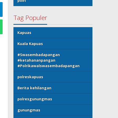
polri
Tag Populer
Kapuas
Kuala Kapuas
#Swasembadapangan
#ketahananpangan
#Polrikawalswasembadapangan
polreskapuas
Berita kehilangan
polresgunungmas
gunungmas