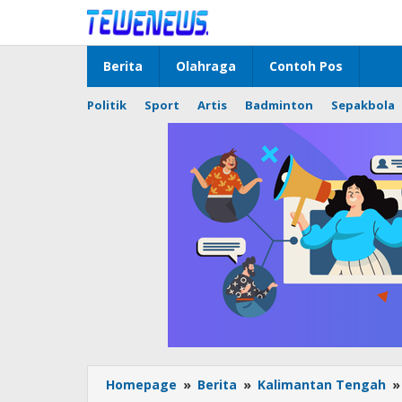
Lewati
ke
konten
Berita
Olahraga
Contoh Pos
Politik
Sport
Artis
Badminton
Sepakbola
Homepage
»
Berita
»
Kalimantan Tengah
»